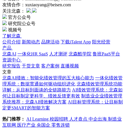
友情合作：xuxiaoyang@beisen.com
关注北森：
官方公众号
研究院公众号
视频号
了解北森
公司介绍
新闻动态
品牌活动
下载iTalent App
阳光经营
产品
北森AI
一体化HR SaaS
人才测评
北森酷学院
鲁班PaaS平台
资源中心
研究报告
干货文章
客户案例
直播视频
文章
北森AI绩效：智能化绩效管理的五大核心能力
一体化绩效管
理系统：数据贯通如何驱动组织进化
北森绩效管理系统功能
详解：从目标到面谈的全链路能力
AI绩效管理系统：北森如
何让目标制定更科学、绩效反馈更有效
制造业企业绩效管理
系统推荐：北森AI绩效解决方案
AI目标管理系统：让目标制
定更SMART的智能方案
热门推荐：
AI Learning
校园招聘
人才盘点
中企出海
制造业
互联网
医疗产业
央国企
零售连锁