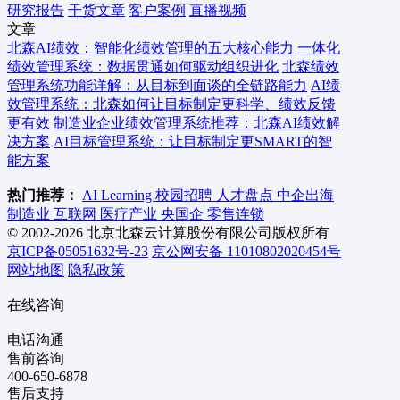
研究报告
干货文章
客户案例
直播视频
文章
北森AI绩效：智能化绩效管理的五大核心能力
一体化
绩效管理系统：数据贯通如何驱动组织进化
北森绩效
管理系统功能详解：从目标到面谈的全链路能力
AI绩
效管理系统：北森如何让目标制定更科学、绩效反馈
更有效
制造业企业绩效管理系统推荐：北森AI绩效解
决方案
AI目标管理系统：让目标制定更SMART的智
能方案
热门推荐：
AI Learning
校园招聘
人才盘点
中企出海
制造业
互联网
医疗产业
央国企
零售连锁
© 2002-2026 北京北森云计算股份有限公司版权所有
京ICP备05051632号-23
京公网安备 11010802020454号
网站地图
隐私政策
在线咨询
电话沟通
售前咨询
400-650-6878
售后支持