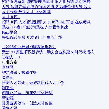
招聘管理系统
绩效管理系统
组织人事系统
盘点发展
系统
假勤管理系统
在线学习系统
薪酬管理系统
数字
人力分析
数字人才
文化激励
人才测评
招聘测评
人才管理测评
人才测评中心平台
在线考试
系统
360度评估反馈系统
人才模型构建
PaaS平台
鲁班PaaS平台
开发者门户
生态广场
《2026企业校园招聘发展报告》
聚焦 AI 原生求职新趋势，助力企业构建AI时代校招核
心能力。
>
行业方案
互联网
智慧决策，极致体验
央国企
推进人才强企，做好新时代人才工作
制造业
精细化管理，加速数字化转型
新能源
提升业务效能，创造人才价值
零售连锁