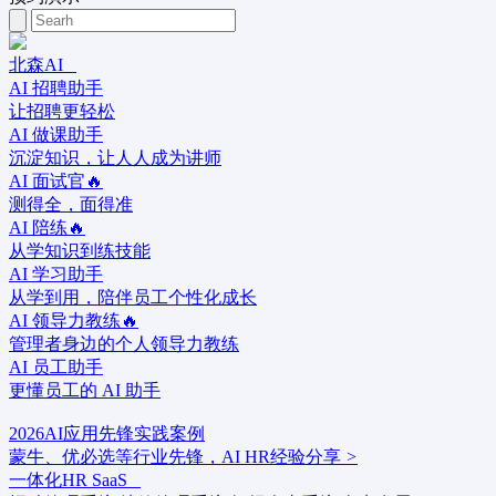
北森AI
AI 招聘助手
让招聘更轻松
AI 做课助手
沉淀知识，让人人成为讲师
AI 面试官🔥
测得全，面得准
AI 陪练🔥
从学知识到练技能
AI 学习助手
从学到用，陪伴员工个性化成长
AI 领导力教练🔥
管理者身边的个人领导力教练
AI 员工助手
更懂员工的 AI 助手
2026AI应用先锋实践案例
蒙牛、优必选等行业先锋，AI HR经验分享
>
一体化HR SaaS