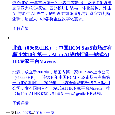
依托 IDC 十年市场第一的北森真实数据，总结 HR 系统
选型四大核心标准。区分模块拼装与一体化架构、外挂
AI 与原生 AI 差异，解析多维组织适配与厂商实力判断
逻辑，适配大中小各类企业数字化需求。
了解详情
北森（09669.HK）：中国HCM SaaS市场占有
率连续10年第一，All in AI战略打造一站式AI
HR专家平台Mavens
北森，成立于2002年，是国内第一家HR SaaS上市公司
（09669.HK），连续10年中国HCM SaaS市场占有率第
一（IDC数据）。2026年，北森全面战略升级为AI应用
公司，发布国内首个一站式AI HR专家平台Mavens，推
出超15个AI HR专家，打造新一代Agentic HR系统。
了解详情
上一页
1
2
3
4
5
6
7
8
...
15
16
下一页