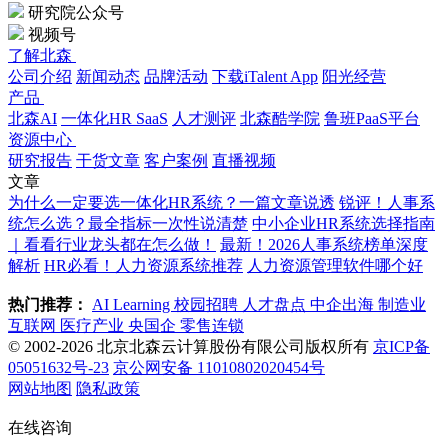
研究院公众号
视频号
了解北森
公司介绍
新闻动态
品牌活动
下载iTalent App
阳光经营
产品
北森AI
一体化HR SaaS
人才测评
北森酷学院
鲁班PaaS平台
资源中心
研究报告
干货文章
客户案例
直播视频
文章
为什么一定要选一体化HR系统？一篇文章说透
锐评！人事系
统怎么选？最全指标一次性说清楚
中小企业HR系统选择指南
｜看看行业龙头都在怎么做！
最新！2026人事系统榜单深度
解析
HR必看！人力资源系统推荐
人力资源管理软件哪个好
热门推荐：
AI Learning
校园招聘
人才盘点
中企出海
制造业
互联网
医疗产业
央国企
零售连锁
© 2002-2026 北京北森云计算股份有限公司版权所有
京ICP备
05051632号-23
京公网安备 11010802020454号
网站地图
隐私政策
在线咨询