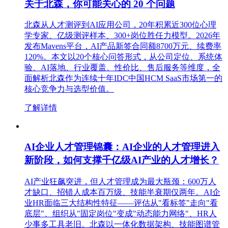
关于北森，你可能关心的 20 个问题
北森从人才测评到AI应用公司，20年积累近300位心理
学专家、亿级测评样本、300+岗位胜任力模型。2026年
发布Mavens平台，AI产品新签合同额8700万元、续费率
120%。本文以20个核心问答形式，从公司定位、系统体
验、AI落地、行业覆盖、性价比、售后服务等维度，全
面解析北森作为连续十年IDC中国HCM SaaS市场第一的
核心竞争力与选型价值。
了解详情
AI企业人才管理锦囊：AI企业的人才管理进入
新阶段，如何支撑千亿级AI产业的人才增长？
AI产业狂飙突进，但人才管理成为最大瓶颈：600万人
才缺口、招错人成本百万级、技能半衰期仅两年。AI企
业HR面临三大结构性特征——评估从"看标签"走向"看
底层"、组织从"固定岗位"变成"动态能力网络"、HR人
少事多工具老旧。北森以一体化数据架构、技能图谱管