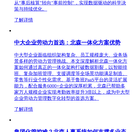
从"事后核算"转向"事前控制"，实现数据驱动的科学决
策与持续优化。
了解详情
中大企业劳动力首选：北森一体化方案优势
中大型企业面临组织架构复杂、员工规模庞大、业务场
景多样的劳动力管理挑战。本文深度解析北森一体化方
案如何通过真正的一体化架构打破数据割裂，以智能排
班、复杂加班管理、支援调度等全场景功能满足制造、
零售等行业个性化需求。基于鲁班PaaS平台的灵活扩展
能力，配合服务6000+企业的深厚积累，北森已帮助多
家万人规模企业实现考勤效率提升3倍以上，成为中大型
企业劳动力管理数字化转型的首选方案。
了解详情
集团化管控难？北森人事系统如何支撑多业态