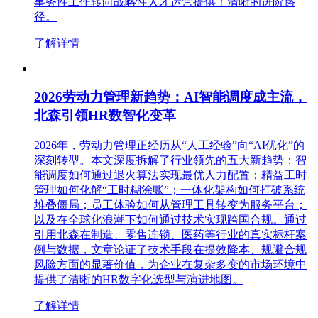
事务性工作转向战略性人才运营提供了清晰的进阶路
径。
了解详情
2026劳动力管理新趋势：AI智能调度成主流，
北森引领HR数智化变革
2026年，劳动力管理正经历从“人工经验”向“AI优化”的
深刻转型。本文深度拆解了行业领先的五大新趋势：智
能调度如何通过退火算法实现最优人力配置；精益工时
管理如何化解“工时糊涂账”；一体化架构如何打破系统
堆叠僵局；员工体验如何从管理工具转变为服务平台；
以及在全球化浪潮下如何通过技术实现跨国合规。通过
引用北森在制造、零售连锁、医药等行业的真实标杆案
例与数据，文章论证了技术手段在提效降本、规避合规
风险方面的显著价值，为企业在复杂多变的市场环境中
提供了清晰的HR数字化选型与演进地图。
了解详情