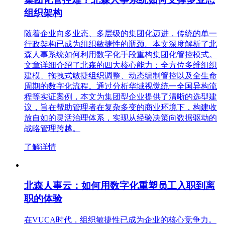
组织架构
随着企业向多业态、多层级的集团化迈进，传统的单一
行政架构已成为组织敏捷性的瓶颈。本文深度解析了北
森人事系统如何利用数字化手段重构集团化管控模式。
文章详细介绍了北森的四大核心能力：全方位多维组织
建模、拖拽式敏捷组织调整、动态编制管控以及全生命
周期的数字化流程。通过分析华域视觉统一全国异构流
程等实证案例，本文为集团型企业提供了清晰的选型建
议，旨在帮助管理者在复杂多变的商业环境下，构建收
放自如的灵活治理体系，实现从经验决策向数据驱动的
战略管理跨越。
了解详情
北森人事云：如何用数字化重塑员工入职到离
职的体验
在VUCA时代，组织敏捷性已成为企业的核心竞争力。