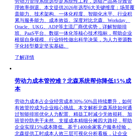
劳动力管理系统选型是系统性工程，选错产品将导致管
理效率倒退。本文提供2026年选型6大关键维度：场景覆
盖能力、技术架构、一体化程度、智能化水平、行业积
累与服务能力、成本效益。深度对比北森、Workday、
Oracle、UKG、ADP等主流厂商优劣势，详解智能排
班、PaaS平台、数据一体化等核心技术指标，帮助企业
根据自身规模、行业特性做出科学决策，为人力资源数
字化转型奠定坚实基础。
了解详情
劳动力成本管控难？北森系统帮你降低15%成
本
劳动力成本占企业经营成本30%-50%且持续攀升，如何
有效管控成为企业核心挑战。本文解析北森系统如何通
过智能排班优化人力配置、精益工时减少无效损耗、加
班管控防患于未然、支援成本精细分摊四大路径，帮助
企业实现15%成本降低。基于1400余家客户服务经验，
北森提供工时成本人效三层可视化分析看板，让企业