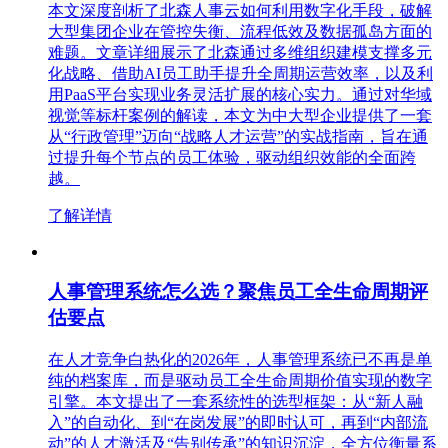
本文深度剖析了北森人事云如何利用数字化手段，破解
大型集团企业在管控失衡、流程低效及数据孤岛方面的
难题。文章详细展示了北森通过多维组织建模支撑多元
化战略、借助AI员工助手提升全周期运营效率，以及利
用PaaS平台实现业务灵活扩展的核心实力。通过对华域
视觉等标杆案例的解读，本文为中大型企业提供了一套
从“行政管理”迈向“战略人才运营”的实战指南，旨在通
过提升每个节点的员工体验，驱动组织效能的全面跨
越。
了解详情
人事管理系统怎么选？聚焦员工全生命周期评
估要点
在人才竞争白热化的2026年，人事管理系统已不再是单
纯的档案库，而是驱动员工全生命周期价值实现的数字
引擎。本文提出了一套系统性的选型框架：从“新人融
入”的自动化、到“在岗发展”的即时认可，再到“内部流
动”的人才激活及“告别传承”的知识沉淀，全方位衡量系