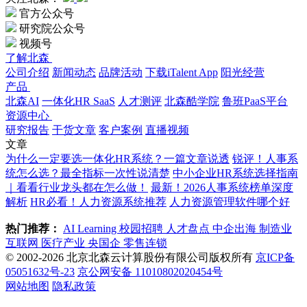
官方公众号
研究院公众号
视频号
了解北森
公司介绍
新闻动态
品牌活动
下载iTalent App
阳光经营
产品
北森AI
一体化HR SaaS
人才测评
北森酷学院
鲁班PaaS平台
资源中心
研究报告
干货文章
客户案例
直播视频
文章
为什么一定要选一体化HR系统？一篇文章说透
锐评！人事系
统怎么选？最全指标一次性说清楚
中小企业HR系统选择指南
｜看看行业龙头都在怎么做！
最新！2026人事系统榜单深度
解析
HR必看！人力资源系统推荐
人力资源管理软件哪个好
热门推荐：
AI Learning
校园招聘
人才盘点
中企出海
制造业
互联网
医疗产业
央国企
零售连锁
© 2002-2026 北京北森云计算股份有限公司版权所有
京ICP备
05051632号-23
京公网安备 11010802020454号
网站地图
隐私政策