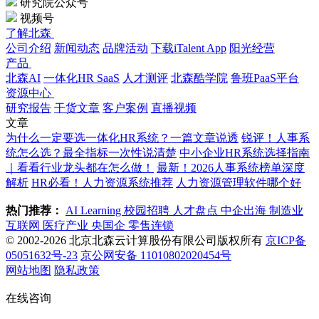
研究院公众号
视频号
了解北森
公司介绍
新闻动态
品牌活动
下载iTalent App
阳光经营
产品
北森AI
一体化HR SaaS
人才测评
北森酷学院
鲁班PaaS平台
资源中心
研究报告
干货文章
客户案例
直播视频
文章
为什么一定要选一体化HR系统？一篇文章说透
锐评！人事系
统怎么选？最全指标一次性说清楚
中小企业HR系统选择指南
｜看看行业龙头都在怎么做！
最新！2026人事系统榜单深度
解析
HR必看！人力资源系统推荐
人力资源管理软件哪个好
热门推荐：
AI Learning
校园招聘
人才盘点
中企出海
制造业
互联网
医疗产业
央国企
零售连锁
© 2002-2026 北京北森云计算股份有限公司版权所有
京ICP备
05051632号-23
京公网安备 11010802020454号
网站地图
隐私政策
在线咨询