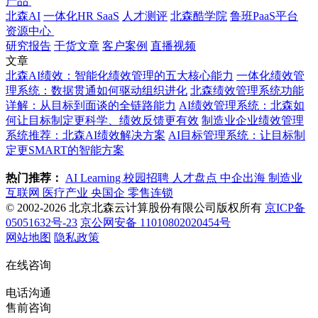
产品
北森AI
一体化HR SaaS
人才测评
北森酷学院
鲁班PaaS平台
资源中心
研究报告
干货文章
客户案例
直播视频
文章
北森AI绩效：智能化绩效管理的五大核心能力
一体化绩效管
理系统：数据贯通如何驱动组织进化
北森绩效管理系统功能
详解：从目标到面谈的全链路能力
AI绩效管理系统：北森如
何让目标制定更科学、绩效反馈更有效
制造业企业绩效管理
系统推荐：北森AI绩效解决方案
AI目标管理系统：让目标制
定更SMART的智能方案
热门推荐：
AI Learning
校园招聘
人才盘点
中企出海
制造业
互联网
医疗产业
央国企
零售连锁
© 2002-2026 北京北森云计算股份有限公司版权所有
京ICP备
05051632号-23
京公网安备 11010802020454号
网站地图
隐私政策
在线咨询
电话沟通
售前咨询