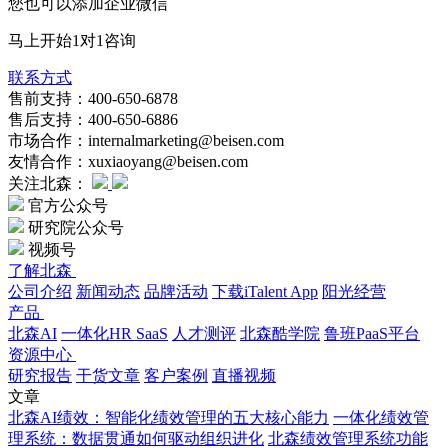
您也可以添加企业微信
马上开始1对1咨询
联系方式
售前支持：400-650-6878
售后支持：400-650-6886
市场合作：internalmarketing@beisen.com
友情合作：xuxiaoyang@beisen.com
关注北森：
官方公众号
研究院公众号
视频号
了解北森
公司介绍
新闻动态
品牌活动
下载iTalent App
阳光经营
产品
北森AI
一体化HR SaaS
人才测评
北森酷学院
鲁班PaaS平台
资源中心
研究报告
干货文章
客户案例
直播视频
文章
北森AI绩效：智能化绩效管理的五大核心能力
一体化绩效管
理系统：数据贯通如何驱动组织进化
北森绩效管理系统功能