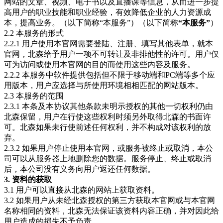
网站的文章、视频、电子书以及直播课等信息，从而进一步提
高用户的职业技能和职业经验，有效降低企业的人力资源成
本，提高业务。（以下简称“本服务”）（以下简称
“本服务”
）
2.2 本服务的形式
2.2.1 用户使用本官网需要登陆、注册、填写其他表单，就本
官网，北森给予用户一项不可转让及非排他性的许可。用户仅
可为访问或使用本官网的目的而使用这些内容及服务。
2.2.2 本服务中软件提供包括但不限于移动端和PC端等多个应
用版本，用户应选择与所使用环境相相匹配的网站版本。
2.3 本服务的范围
2.3.1 本条及本协议其他条款未明示授权的其他一切权利仍由
北森保留，用户在行使这些权利时须另外取得北森的书面许
可。北森如果未行使前述任何权利，并不构成对该权利的放
弃。
2.3.2 如果用户停止使用本官网，或服务被终止或取消，本公
司可以从服务器上地删除您的数据。服务停止、终止或取消
后，本公司没有义务向用户返还任何数据。
3. 资料的获取
3.1 用户可以直接从北森的网站上获取资料。
3.2 如果用户从未经北森授权的第三方获取本官网或与本官网
名称相同的资料，北森无法保证该资料内容正确，并对因此给
用户造成的损失不予负责。