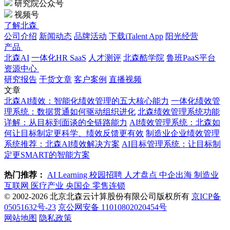
研究院公众号
视频号
了解北森
公司介绍
新闻动态
品牌活动
下载iTalent App
阳光经营
产品
北森AI
一体化HR SaaS
人才测评
北森酷学院
鲁班PaaS平台
资源中心
研究报告
干货文章
客户案例
直播视频
文章
北森AI绩效：智能化绩效管理的五大核心能力
一体化绩效管
理系统：数据贯通如何驱动组织进化
北森绩效管理系统功能
详解：从目标到面谈的全链路能力
AI绩效管理系统：北森如
何让目标制定更科学、绩效反馈更有效
制造业企业绩效管理
系统推荐：北森AI绩效解决方案
AI目标管理系统：让目标制
定更SMART的智能方案
热门推荐：
AI Learning
校园招聘
人才盘点
中企出海
制造业
互联网
医疗产业
央国企
零售连锁
© 2002-2026 北京北森云计算股份有限公司版权所有
京ICP备
05051632号-23
京公网安备 11010802020454号
网站地图
隐私政策