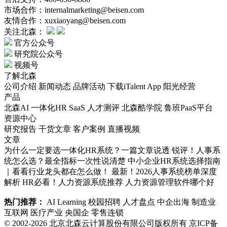
市场合作：internalmarketing@beisen.com
友情合作：xuxiaoyang@beisen.com
关注北森：
官方公众号
研究院公众号
视频号
了解北森
公司介绍
新闻动态
品牌活动
下载iTalent App
阳光经营
产品
北森AI
一体化HR SaaS
人才测评
北森酷学院
鲁班PaaS平台
资源中心
研究报告
干货文章
客户案例
直播视频
文章
为什么一定要选一体化HR系统？一篇文章说透
锐评！人事系
统怎么选？最全指标一次性说清楚
中小企业HR系统选择指南
｜看看行业龙头都在怎么做！
最新！2026人事系统榜单深度
解析
HR必看！人力资源系统推荐
人力资源管理软件哪个好
热门推荐：
AI Learning
校园招聘
人才盘点
中企出海
制造业
互联网
医疗产业
央国企
零售连锁
© 2002-2026 北京北森云计算股份有限公司版权所有
京ICP备