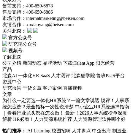
售前支持：400-650-6878
售后支持：400-650-6886
市场合作：internalmarketing@beisen.com
友情合作：xuxiaoyang@beisen.com
关注北森：
官方公众号
研究院公众号
视频号
了解北森
公司介绍
新闻动态
品牌活动
下载iTalent App
阳光经营
产品
北森AI
一体化HR SaaS
人才测评
北森酷学院
鲁班PaaS平台
资源中心
研究报告
干货文章
客户案例
直播视频
文章
为什么一定要选一体化HR系统？一篇文章说透
锐评！人事系
统怎么选？最全指标一次性说清楚
中小企业HR系统选择指南
｜看看行业龙头都在怎么做！
最新！2026人事系统榜单深度
解析
HR必看！人力资源系统推荐
人力资源管理软件哪个好
热门推荐：
AI Learning
校园招聘
人才盘点
中企出海
制造业