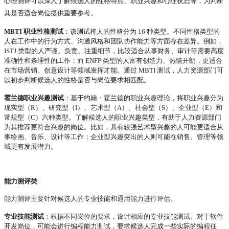
心理测评可以深入了解候选人的性格特点、职业兴趣和心理状态等，为判断
其是否适合岗位提供重要参考。
MBTI 职业性格测试
：该测试将人的性格分为
16 种类型。不同性格类型的
人在工作中的行为方式、沟通风格和团队协作能力等方面存在差异。例如，
ISTJ 类型的人严谨、负责、注重细节，比较适合从事财务、审计等需要高度
准确性和条理性的工作；而 ENFP 类型的人富有创造力、热情开朗，更适合
在市场营销、创意设计等领域发挥才能。通过 MBTI 测试，人力资源部门可
以初步判断候选人的性格是否与岗位要求相匹配。
霍兰德职业兴趣测试
：基于约翰・霍兰德的职业兴趣理论，将职业兴趣分为
现实型（
R）、研究型（I）、艺术型（A）、社会型（S）、企业型（E）和
常规型（C）六种类型。了解候选人的职业兴趣类型，有助于人力资源部门
为其推荐更符合兴趣的岗位。比如，具有较强艺术型兴趣的人可能更适合从
事绘画、音乐、设计等工作；企业型兴趣突出的人则可能在销售、管理等领
域更有发展潜力。
能力测评类
能力测评主要针对候选人的专业技能和通用能力进行评估。
专业技能测试
：根据不同岗位的要求，设计相应的专业技能测试。对于软件
开发岗位，可能会进行编程能力测试，要求候选人完成一些实际的编程任