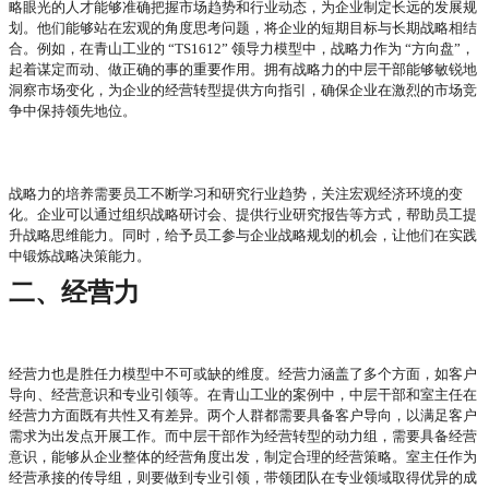
略眼光的人才能够准确把握市场趋势和行业动态，为企业制定长远的发展规
划。他们能够站在宏观的角度思考问题，将企业的短期目标与长期战略相结
合。例如，在青山工业的
“TS1612” 领导力模型中，战略力作为 “方向盘”，
起着谋定而动、做正确的事的重要作用。拥有战略力的中层干部能够敏锐地
洞察市场变化，为企业的经营转型提供方向指引，确保企业在激烈的市场竞
争中保持领先地位。
战略力的培养需要员工不断学习和研究行业趋势，关注宏观经济环境的变
化。企业可以通过组织战略研讨会、提供行业研究报告等方式，帮助员工提
升战略思维能力。同时，给予员工参与企业战略规划的机会，让他们在实践
中锻炼战略决策能力。
二、经营力
经营力也是胜任力模型中不可或缺的维度。经营力涵盖了多个方面，如客户
导向、经营意识和专业引领等。在青山工业的案例中，中层干部和室主任在
经营力方面既有共性又有差异。两个人群都需要具备客户导向，以满足客户
需求为出发点开展工作。而中层干部作为经营转型的动力组，需要具备经营
意识，能够从企业整体的经营角度出发，制定合理的经营策略。室主任作为
经营承接的传导组，则要做到专业引领，带领团队在专业领域取得优异的成