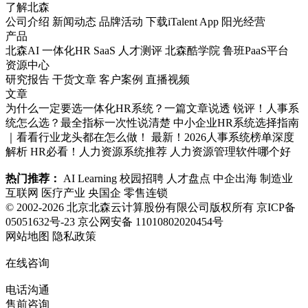
了解北森
公司介绍
新闻动态
品牌活动
下载iTalent App
阳光经营
产品
北森AI
一体化HR SaaS
人才测评
北森酷学院
鲁班PaaS平台
资源中心
研究报告
干货文章
客户案例
直播视频
文章
为什么一定要选一体化HR系统？一篇文章说透
锐评！人事系
统怎么选？最全指标一次性说清楚
中小企业HR系统选择指南
｜看看行业龙头都在怎么做！
最新！2026人事系统榜单深度
解析
HR必看！人力资源系统推荐
人力资源管理软件哪个好
热门推荐：
AI Learning
校园招聘
人才盘点
中企出海
制造业
互联网
医疗产业
央国企
零售连锁
© 2002-2026 北京北森云计算股份有限公司版权所有
京ICP备
05051632号-23
京公网安备 11010802020454号
网站地图
隐私政策
在线咨询
电话沟通
售前咨询