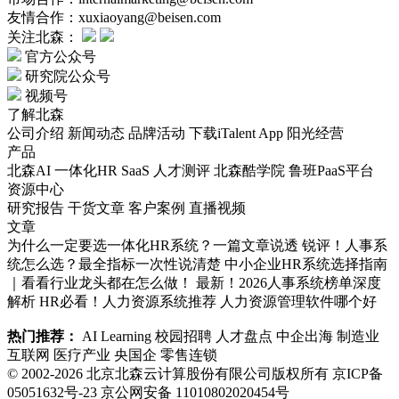
友情合作：xuxiaoyang@beisen.com
关注北森：
官方公众号
研究院公众号
视频号
了解北森
公司介绍
新闻动态
品牌活动
下载iTalent App
阳光经营
产品
北森AI
一体化HR SaaS
人才测评
北森酷学院
鲁班PaaS平台
资源中心
研究报告
干货文章
客户案例
直播视频
文章
为什么一定要选一体化HR系统？一篇文章说透
锐评！人事系
统怎么选？最全指标一次性说清楚
中小企业HR系统选择指南
｜看看行业龙头都在怎么做！
最新！2026人事系统榜单深度
解析
HR必看！人力资源系统推荐
人力资源管理软件哪个好
热门推荐：
AI Learning
校园招聘
人才盘点
中企出海
制造业
互联网
医疗产业
央国企
零售连锁
© 2002-2026 北京北森云计算股份有限公司版权所有
京ICP备
05051632号-23
京公网安备 11010802020454号