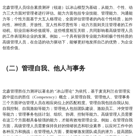
北森管理人员综合素质测评（锐途）以冰山模型为基础，从能力、个性、动
力三大方面对管理者进行评估。能力方面包括专业技能、管理能力、沟通能
力等；个性方面基于大五人格理论，全面评估管理者的内在个性特质，如外
向性、神经质、开放性、宜人性和尽责性等；动力方面则关注管理者的工作
动机、职业目标和价值观等。这些维度相互关联，共同影响着高级管理人员
的工作表现和企业的发展。例如，一个具有较强专业能力和积极个性特质的
高级管理人员，在合适的动力驱动下，能够更好地发挥自己的优势，为企业
创造价值。
（二）管理自我、他人与事务
北森管理胜任力测评以著名的
“冰山理论” 为依托，基于麦克利兰在管理实
践中提出的胜任（Competency）概念，从管理自我、管理他人、管理事务
三个方面评估管理人员在相应岗位上的匹配程度。管理自我包括自我认知、
自我控制、自我激励等能力；管理他人包括团队建设、激励员工、冲突管理
等能力；管理事务包括计划、组织、协调、控制等能力。高级管理人员需要
在这三个方面都具备较强的能力，才能有效地管理企业。例如，在管理自我
方面，高级管理人员需要保持良好的情绪状态和职业素养，以应对工作中的
各种压力和挑战；在管理他人方面，要能够激发团队成员的潜力，提高团队