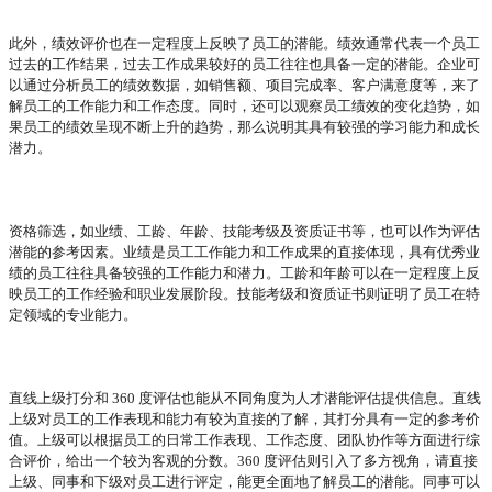
此外，绩效评价也在一定程度上反映了员工的潜能。绩效通常代表一个员工
过去的工作结果，过去工作成果较好的员工往往也具备一定的潜能。企业可
以通过分析员工的绩效数据，如销售额、项目完成率、客户满意度等，来了
解员工的工作能力和工作态度。同时，还可以观察员工绩效的变化趋势，如
果员工的绩效呈现不断上升的趋势，那么说明其具有较强的学习能力和成长
潜力。
资格筛选，如业绩、工龄、年龄、技能考级及资质证书等，也可以作为评估
潜能的参考因素。业绩是员工工作能力和工作成果的直接体现，具有优秀业
绩的员工往往具备较强的工作能力和潜力。工龄和年龄可以在一定程度上反
映员工的工作经验和职业发展阶段。技能考级和资质证书则证明了员工在特
定领域的专业能力。
直线上级打分和
360 度评估也能从不同角度为人才潜能评估提供信息。直线
上级对员工的工作表现和能力有较为直接的了解，其打分具有一定的参考价
值。上级可以根据员工的日常工作表现、工作态度、团队协作等方面进行综
合评价，给出一个较为客观的分数。360 度评估则引入了多方视角，请直接
上级、同事和下级对员工进行评定，能更全面地了解员工的潜能。同事可以