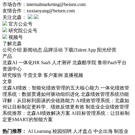
市场合作：internalmarketing@beisen.com
友情合作：xuxiaoyang@beisen.com
关注北森：
官方公众号
研究院公众号
视频号
了解北森
公司介绍
新闻动态
品牌活动
下载iTalent App
阳光经营
产品
北森AI
一体化HR SaaS
人才测评
北森酷学院
鲁班PaaS平台
资源中心
研究报告
干货文章
客户案例
直播视频
文章
北森AI绩效：智能化绩效管理的五大核心能力
一体化绩效管
理系统：数据贯通如何驱动组织进化
北森绩效管理系统功能
详解：从目标到面谈的全链路能力
AI绩效管理系统：北森如
何让目标制定更科学、绩效反馈更有效
制造业企业绩效管理
系统推荐：北森AI绩效解决方案
AI目标管理系统：让目标制
定更SMART的智能方案
热门推荐：
AI Learning
校园招聘
人才盘点
中企出海
制造业