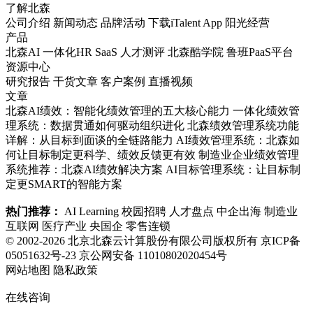
了解北森
公司介绍
新闻动态
品牌活动
下载iTalent App
阳光经营
产品
北森AI
一体化HR SaaS
人才测评
北森酷学院
鲁班PaaS平台
资源中心
研究报告
干货文章
客户案例
直播视频
文章
北森AI绩效：智能化绩效管理的五大核心能力
一体化绩效管
理系统：数据贯通如何驱动组织进化
北森绩效管理系统功能
详解：从目标到面谈的全链路能力
AI绩效管理系统：北森如
何让目标制定更科学、绩效反馈更有效
制造业企业绩效管理
系统推荐：北森AI绩效解决方案
AI目标管理系统：让目标制
定更SMART的智能方案
热门推荐：
AI Learning
校园招聘
人才盘点
中企出海
制造业
互联网
医疗产业
央国企
零售连锁
© 2002-2026 北京北森云计算股份有限公司版权所有
京ICP备
05051632号-23
京公网安备 11010802020454号
网站地图
隐私政策
在线咨询