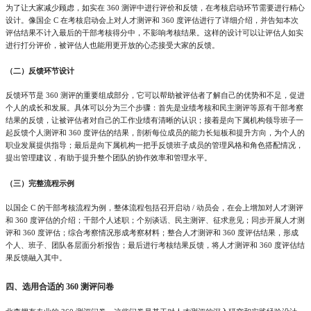
为了让大家减少顾虑，如实在
360 测评中进行评价和反馈，在考核启动环节需要进行精心
设计。像国企 C 在考核启动会上对人才测评和 360 度评估进行了详细介绍，并告知本次
评估结果不计入最后的干部考核得分中，不影响考核结果。这样的设计可以让评估人如实
进行打分评价，被评估人也能用更开放的心态接受大家的反馈。
（二）反馈环节设计
反馈环节是
360 测评的重要组成部分，它可以帮助被评估者了解自己的优势和不足，促进
个人的成长和发展。具体可以分为三个步骤：首先是业绩考核和民主测评等原有干部考察
结果的反馈，让被评估者对自己的工作业绩有清晰的认识；接着是向下属机构领导班子一
起反馈个人测评和 360 度评估的结果，剖析每位成员的能力长短板和提升方向，为个人的
职业发展提供指导；最后是向下属机构一把手反馈班子成员的管理风格和角色搭配情况，
提出管理建议，有助于提升整个团队的协作效率和管理水平。
（三）完整流程示例
以国企
C 的干部考核流程为例，整体流程包括召开启动 / 动员会，在会上增加对人才测评
和 360 度评估的介绍；干部个人述职；个别谈话、民主测评、征求意见；同步开展人才测
评和 360 度评估；综合考察情况形成考察材料；整合人才测评和 360 度评估结果，形成
个人、班子、团队各层面分析报告；最后进行考核结果反馈，将人才测评和 360 度评估结
果反馈融入其中。
四、选用合适的
360 测评问卷