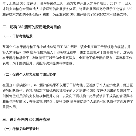
年，北森以 360 度评估、测评等诸多工具，助力客户开展人才评价项目。2017 年，以人
才能力为核心全面建成人才管理评估发展服务体系。这些发展历程充分显示了北森在 360
测评技术方面的不断创新和积累，为企业实施 360 测评提供了坚实的技术和经验支持。
二、明确
360 测评的应用场景与目的
（一）干部考核场景
某国企
C 在干部考核工作中就成功运用了 360 测评。该企业搭建了干部领导力模型，并
将人才评估和 360 度评估技术融入干部考核流程中，更加全面地对干部开展评价。这表明
在干部考核场景下，360 测评可以帮助企业更深入、全面地了解干部的能力、素质和工作
表现，为干部的晋升、调配等决策提供科学依据。
（二）促进个人能力发展与团队协作
在国企
C 的实践中，360 测评的结果不仅用于干部考核，还服务于个人能力发展，促进更
好的团队协作。通过增加对下属机构领导班子的人才测评和 360 度评估结果的反馈环节，
剖析每位成员的能力长短板和提升方向，以及向下属机构一把手反馈班子成员的管理风格
和角色搭配情况，并提出管理建议，使得 360 测评在促进个人成长和团队协作方面发挥了
重要作用。
三、设计合理的
360 测评流程
（一）考核启动环节设计