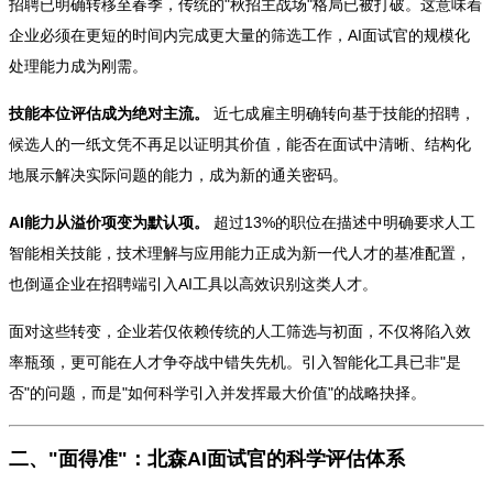
招聘已明确转移至春季，传统的"秋招主战场"格局已被打破。这意味着
企业必须在更短的时间内完成更大量的筛选工作，AI面试官的规模化
处理能力成为刚需。
技能本位评估成为绝对主流。
近七成雇主明确转向基于技能的招聘，
候选人的一纸文凭不再足以证明其价值，能否在面试中清晰、结构化
地展示解决实际问题的能力，成为新的通关密码。
AI能力从溢价项变为默认项。
超过13%的职位在描述中明确要求人工
智能相关技能，技术理解与应用能力正成为新一代人才的基准配置，
也倒逼企业在招聘端引入AI工具以高效识别这类人才。
面对这些转变，企业若仅依赖传统的人工筛选与初面，不仅将陷入效
率瓶颈，更可能在人才争夺战中错失先机。引入智能化工具已非"是
否"的问题，而是"如何科学引入并发挥最大价值"的战略抉择。
二、"面得准"：北森AI面试官的科学评估体系