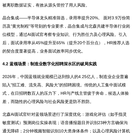
被离职数据证实，有效从源头管控了用人风险。
晶合集成——半导体龙头精准筛选，录用率提升20%。 面对3.9万份简
历及"黄光制程"等苛刻的专业要求，晶合集成与北森共建半导体行业岗
位模型，通过AI面试官考察专业知识、行为胜任力及心理风险。引入
后，面试录用率从45%提升至65%（提升20个百分点），HR推荐人选
的契合度显著提高，业务面试效率同步优化。
4.2 蓝领场景：制造业数字化招聘深水区的破局实践
2026年，中国蓝领就业规模已达到惊人的4.25亿人，制造业企业普遍
陷入"招工难、流失高、风险大"的招聘困境。传统的人工集中面试模
式，在日招聘数百人的压力下，HR与产线主管疲于奔命，候选人体验
差，而隐性的心理风险与社会风险更是防不胜防。
北森AI面试官针对蓝领场景进行了深度优化：游戏化评估（如手指灵
敏度测试）预测岗位实操表现；语音播报题目并识别23种方言确保沟
通无障碍；2分钟视频智能识别10大类身体条件；以及心理风险计算机