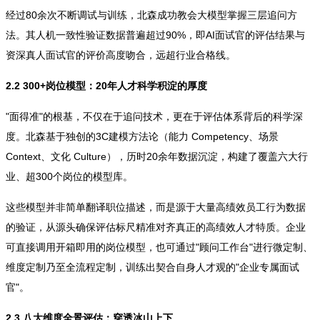
经过80余次不断调试与训练，北森成功教会大模型掌握三层追问方
法。其人机一致性验证数据普遍超过90%，即AI面试官的评估结果与
资深真人面试官的评价高度吻合，远超行业合格线。
2.2 300+岗位模型：20年人才科学积淀的厚度
"面得准"的根基，不仅在于追问技术，更在于评估体系背后的科学深
度。北森基于独创的3C建模方法论（能力 Competency、场景
Context、文化 Culture），历时20余年数据沉淀，构建了覆盖六大行
业、超300个岗位的模型库。
这些模型并非简单翻译职位描述，而是源于大量高绩效员工行为数据
的验证，从源头确保评估标尺精准对齐真正的高绩效人才特质。企业
可直接调用开箱即用的岗位模型，也可通过"顾问工作台"进行微定制、
维度定制乃至全流程定制，训练出契合自身人才观的"企业专属面试
官"。
2.3 八大维度全景评估：穿透冰山上下