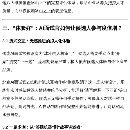
这八大维度覆盖冰山上下的完整评估体系，帮助企业从源头把控人才
质量，而非仅依赖冰山之上的表层信息。
三、"体验好"：AI面试官如何让候选人参与度倍增？
3.1 流式交互：无感推进的拟人化体验
传统AI面试常被诟病为"冰冷的人机审问"，候选人需要手动点击"开
始""提交""下一题"，流程割裂感严重，极大损害候选人体验与企业雇主
品牌。
北森AI面试官2.0通过"流式互动作答"彻底取消了这一反人性设计。系
统能实时感知候选人情绪并给予安抚，能理解"请再解释一下问题"等自
然意图并灵活回应。候选人无需任何手动操作，可像真人对话一样自
然表达、随时补充，AI自动判断作答完整性并智能推进，让对话如流
水般自然。
3.2 一题多测：从"答题机器"到"故事讲述者"