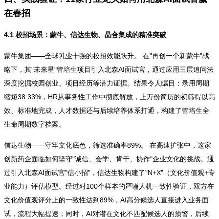
在春招
4.1 校招场景：蒙牛、信达生物、晶合集成的精准突破
蒙牛集团——全球乳业十强的校招效能跃升。 在"再创一个新蒙牛"战
略下，其"未来星"管培生项目引入北森AI面试官，通过应用三层追问法
深度挖掘校园创业、项目经历等潜力证据。结果令人瞩目：录用周期
缩短38.33%，HR从事务性工作中彻底解放，上万份简历的初筛得以高
效、标准地完成，人才数据还与后续培养体系打通，构建了管培生全
生命周期数字档案。
信达生物——守牢文化底色，筛选准确率89%。 在高速扩张中，这家
创新药企面临如何坚守"诚信、会学、肯干、协作"企业文化的挑战。通
过引入北森AI面试官"信小招"，信达生物构建了"N+X"（文化价值观+专
业能力）评估模型。经过对100个样本的严谨人机一致性验证，双方在
文化价值观评分上的一致性达到89%，AI高分候选人直接进入业务面
试，流程大幅提速；同时，AI对潜在文化不匹配候选人的预警，后续