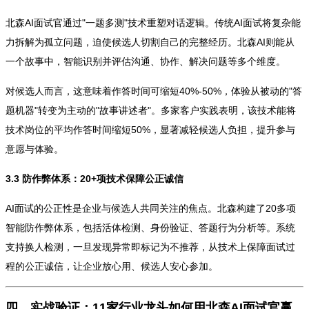
北森AI面试官通过"一题多测"技术重塑对话逻辑。传统AI面试将复杂能
力拆解为孤立问题，迫使候选人切割自己的完整经历。北森AI则能从
一个故事中，智能识别并评估沟通、协作、解决问题等多个维度。
对候选人而言，这意味着作答时间可缩短40%-50%，体验从被动的"答
题机器"转变为主动的"故事讲述者"。多家客户实践表明，该技术能将
技术岗位的平均作答时间缩短50%，显著减轻候选人负担，提升参与
意愿与体验。
3.3 防作弊体系：20+项技术保障公正诚信
AI面试的公正性是企业与候选人共同关注的焦点。北森构建了20多项
智能防作弊体系，包括活体检测、身份验证、答题行为分析等。系统
支持换人检测，一旦发现异常即标记为不推荐，从技术上保障面试过
程的公正诚信，让企业放心用、候选人安心参加。
四、实战验证：11家行业龙头如何用北森AI面试官赢