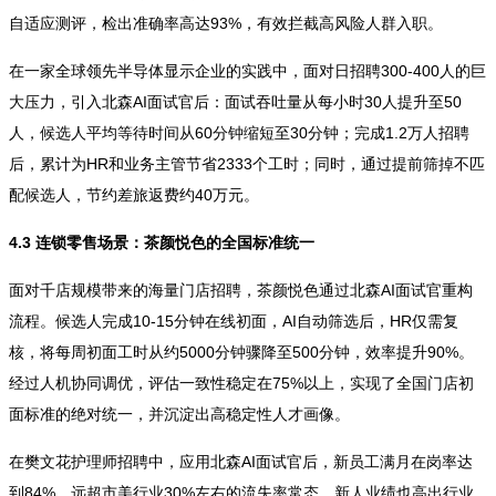
自适应测评，检出准确率高达93%，有效拦截高风险人群入职。
在一家全球领先半导体显示企业的实践中，面对日招聘300-400人的巨
大压力，引入北森AI面试官后：面试吞吐量从每小时30人提升至50
人，候选人平均等待时间从60分钟缩短至30分钟；完成1.2万人招聘
后，累计为HR和业务主管节省2333个工时；同时，通过提前筛掉不匹
配候选人，节约差旅返费约40万元。
4.3 连锁零售场景：茶颜悦色的全国标准统一
面对千店规模带来的海量门店招聘，茶颜悦色通过北森AI面试官重构
流程。候选人完成10-15分钟在线初面，AI自动筛选后，HR仅需复
核，将每周初面工时从约5000分钟骤降至500分钟，效率提升90%。
经过人机协同调优，评估一致性稳定在75%以上，实现了全国门店初
面标准的绝对统一，并沉淀出高稳定性人才画像。
在樊文花护理师招聘中，应用北森AI面试官后，新员工满月在岗率达
到84%，远超市美行业30%左右的流失率常态，新人业绩也高出行业