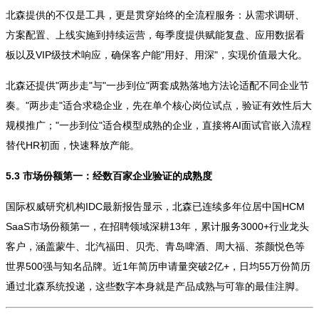
北森提供的不仅是工具，更是贯穿始终的全流程服务：从需求调研、
方案配置、上线实施到持续运营，每季度提供赋能复盘、应用数据看
板以及VIP级技术响应，确保客户能"用好、用深"，实现价值最大化。
北森还提供"两步走"与"一步到位"两套成熟落地方法论适配不同企业节
奏。"两步走"适合求稳企业，先在单个核心岗位试点，验证有效性后大
规模推广；"一步到位"适合模型成熟的企业，直接将AI面试官嵌入流程
替代HR初面，快速释放产能。
5.3 市场份额第一：经数百家企业验证的成熟度
国际权威研究机构IDC最新报告显示，北森已连续多年位居中国HCM
SaaS市场份额第一，在招聘领域深耕13年，累计服务3000+行业龙头
客户，涵盖蒙牛、北汽福田、贝壳、青岛啤酒、周大福、茶颜悦色等
世界500强与知名品牌。近1年简历申请量突破2亿+，日均55万份简历
通过北森系统投递，这些数字本身就是产品成熟与可靠的最佳注脚。