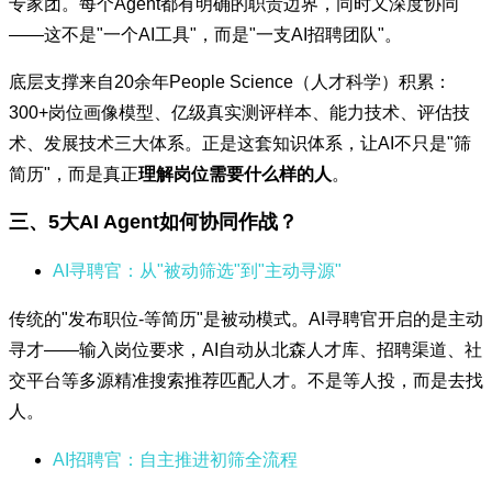
专家团。每个Agent都有明确的职责边界，同时又深度协同
——这不是"一个AI工具"，而是"一支AI招聘团队"。
底层支撑来自20余年People Science（人才科学）积累：
300+岗位画像模型、亿级真实测评样本、能力技术、评估技
术、发展技术三大体系。正是这套知识体系，让AI不只是"筛
简历"，而是真正
理解岗位需要什么样的人
。
三、5大AI Agent如何协同作战？
AI寻聘官：从"被动筛选"到"主动寻源"
传统的"发布职位-等简历"是被动模式。AI寻聘官开启的是主动
寻才——输入岗位要求，AI自动从北森人才库、招聘渠道、社
交平台等多源精准搜索推荐匹配人才。不是等人投，而是去找
人。
AI招聘官：自主推进初筛全流程