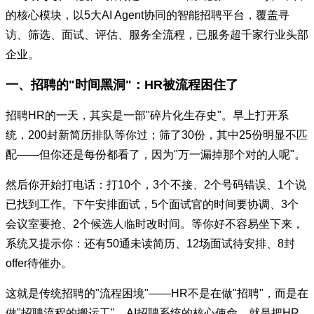
的核心模块，以5大AI Agent协同的智能招聘平台，覆盖寻
访、筛选、面试、评估、服务全流程，已服务超千家行业头部
企业。
一、招聘的"时间黑洞"：HR被流程困住了
招聘HR的一天，其实是一部"碎片化生存史"。早上打开系
统，200封新简历排队等你过；筛了30份，其中25份明显不匹
配——但你还是每份都看了，因为"万一漏掉那个对的人呢"。
然后你开始打电话：打10个，3个不接、2个号码错误、1个说
已找到工作。下午安排面试，5个面试官的时间要协调、3个
会议室要抢、2个候选人临时改时间。等你好不容易坐下来，
系统又提示你：还有50通未读简历、12场面试待安排、8封
offer待催办。
这就是传统招聘的"流程困境"——HR不是在做"招聘"，而是在
做"招聘流程的搬运工"。AI招聘系统的核心使命，就是把HR