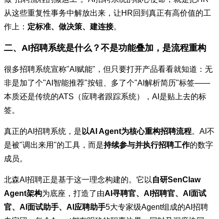
从这些重复性事务中解放出来，让HR回到真正有高价值的工
作上：
定标准、做决策、建连接
。
二、AI招聘系统是什么？不是功能叠加，是流程重构
很多招聘系统宣称"AI赋能"，但只要打开产品看看就知道：无
非是加了个"AI智能推荐"按钮、多了个"AI解析简历"标签——
本质还是传统的ATS（应聘者跟踪系统），AI是贴上去的标
签。
真正的AI招聘系统，是
以
AI Agent为核心重构招聘流程
。AI不
是被"调出来用"的工具，而是
持续参与并执行招聘工作
的数字
成员。
北森AI招聘正是基于这一理念构建的。它以
自研SenClaw
Agent架构
为底座，打造了由
AI寻聘官、AI招聘官、AI面试
官、AI面试助手、AI应聘助手
5大专家级Agent组成的AI招聘