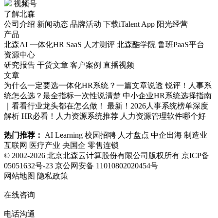
视频号
了解北森
公司介绍
新闻动态
品牌活动
下载iTalent App
阳光经营
产品
北森AI
一体化HR SaaS
人才测评
北森酷学院
鲁班PaaS平台
资源中心
研究报告
干货文章
客户案例
直播视频
文章
为什么一定要选一体化HR系统？一篇文章说透
锐评！人事系
统怎么选？最全指标一次性说清楚
中小企业HR系统选择指南
｜看看行业龙头都在怎么做！
最新！2026人事系统榜单深度
解析
HR必看！人力资源系统推荐
人力资源管理软件哪个好
热门推荐：
AI Learning
校园招聘
人才盘点
中企出海
制造业
互联网
医疗产业
央国企
零售连锁
© 2002-2026 北京北森云计算股份有限公司版权所有
京ICP备
05051632号-23
京公网安备 11010802020454号
网站地图
隐私政策
在线咨询
电话沟通