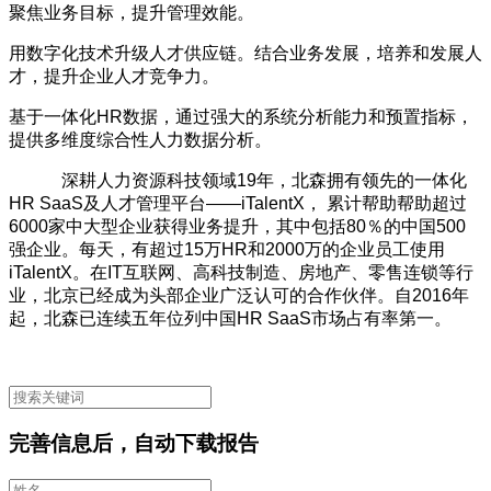
聚焦业务目标，提升管理效能。
用数字化技术升级人才供应链。结合业务发展，培养和发展人
才，提升企业人才竞争力。
基于一体化
HR
数据，通过强大的系统分析能力和预置指标，
提供多维度综合性人力数据分析。
深耕人力资源科技领域
19
年，北森拥有领先的一体化
HR SaaS
及人才管理平台——
iTalentX
， 累计帮助帮助超过
6000
家中大型企业获得业务提升，其中包括
80
％的中国
500
强企业。每天，有超过
15
万
HR
和
2000
万的企业员工使用
iTalentX
。在
IT
互联网、高科技制造、房地产、零售连锁等行
业，北京已经成为头部企业广泛认可的合作伙伴。自
2016
年
起，北森已连续五年位列中国
HR SaaS
市场占有率第一。
完善信息后，自动下载报告