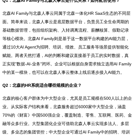
Q1：北森AI Family与北森人事云是什么关系？如何配合使用？
北森AI Family与北森人事云同属于北森一体化HR SaaS生态的不同层
面。简单来说，北森人事云是底层数据平台，负责员工全生命周期的
基础数据管理，包括组织架构、入转调离流程、薪酬核算、假勤记录
等核心模块。北森AI Family则是基于这一数据平台构建的AI能力层，
通过10大AI Agent为招聘、培训、绩效、员工服务等场景提供智能化
赋能。两者天然打通，AI的判断和建议直接基于员工的实时数据，真
正实现"数据-AI-业务"闭环。企业可以根据自身需求独立选用AI Family
中的某一模块，也可以在北森人事云整体上线后逐步接入AI能力。
Q2：北森的HR系统适合哪些规模的企业？
北森的核心客户群体为中大型企业，尤其是员工规模在500人以上的企
业。从实际客户结构来看，北森服务超过6000家中大型企业，涵盖
70%的《财富》中国500强企业，覆盖制造、零售、互联网、医药、金
融等众多行业。大型集团化企业可借助北森人事云实现多法人、多层
级、多业态的集团管控；中大型企业可通过AI Family中的招聘、培训