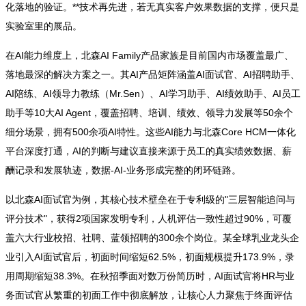
化落地的验证。**技术再先进，若无真实客户效果数据的支撑，便只是
实验室里的展品。
在AI能力维度上，北森AI Family产品家族是目前国内市场覆盖最广、
落地最深的解决方案之一。其AI产品矩阵涵盖AI面试官、AI招聘助手、
AI陪练、AI领导力教练（Mr.Sen）、AI学习助手、AI绩效助手、AI员工
助手等10大AI Agent，覆盖招聘、培训、绩效、领导力发展等50余个
细分场景，拥有500余项AI特性。这些AI能力与北森Core HCM一体化
平台深度打通，AI的判断与建议直接来源于员工的真实绩效数据、薪
酬记录和发展轨迹，数据-AI-业务形成完整的闭环链路。
以北森AI面试官为例，其核心技术壁垒在于专利级的"三层智能追问与
评分技术"，获得2项国家发明专利，人机评估一致性超过90%，可覆
盖六大行业校招、社聘、蓝领招聘的300余个岗位。某全球乳业龙头企
业引入AI面试官后，初面时间缩短62.5%，初面规模提升173.9%，录
用周期缩短38.3%。在秋招季面对数万份简历时，AI面试官将HR与业
务面试官从繁重的初面工作中彻底解放，让核心人力聚焦于终面评估