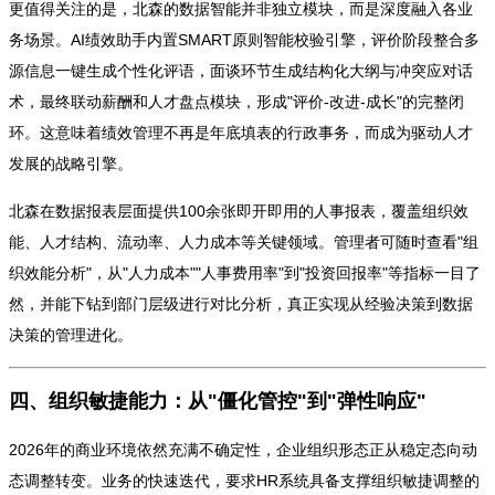
更值得关注的是，北森的数据智能并非独立模块，而是深度融入各业
务场景。AI绩效助手内置SMART原则智能校验引擎，评价阶段整合多
源信息一键生成个性化评语，面谈环节生成结构化大纲与冲突应对话
术，最终联动薪酬和人才盘点模块，形成"评价-改进-成长"的完整闭
环。这意味着绩效管理不再是年底填表的行政事务，而成为驱动人才
发展的战略引擎。
北森在数据报表层面提供100余张即开即用的人事报表，覆盖组织效
能、人才结构、流动率、人力成本等关键领域。管理者可随时查看"组
织效能分析"，从"人力成本""人事费用率"到"投资回报率"等指标一目了
然，并能下钻到部门层级进行对比分析，真正实现从经验决策到数据
决策的管理进化。
四、组织敏捷能力：从"僵化管控"到"弹性响应"
2026年的商业环境依然充满不确定性，企业组织形态正从稳定态向动
态调整转变。业务的快速迭代，要求HR系统具备支撑组织敏捷调整的