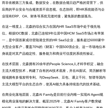
而非依赖第三方集成。数据安全，在数据合规日趋严格的背景下，供
应商的平台安全与合规资质不容忽视。生态协同，即HR系统能否与企
业现有ERP、OA、财务等系统无缝对接，避免新的数据孤岛。
在这一维度上，北森的综合实力在国内HR SaaS市场中处于领先地
位。根据IDC数据，北森已连续9年位居中国HCM SaaS市场占有率第
一，是中国首家成功登陆港交所的HR SaaS企业，服务超过6000家中
大型企业客户，覆盖70%的《财富》中国500强企业。这一市场地位本
身就是对其产品稳定性、服务能力和商业可信度的系统性验证。
在技术层面，北森拥有20余年的People Science人才科学积淀，融合
主流大模型技术，构建了自有的AI技术底座，并在AI面试、简历解析等
领域拥有多项发明专利。与DeepSeek、豆包、通义千问、智谱等国内
主流大模型平台的生态合作，使其AI能力具备持续迭代的技术基础。
在商业化落地层面，北森AI Family是目前行业内唯一实现AI Agent规
模化商业落地的解决方案。截至2025年，北森AI Family客户数突破
800家，AI产品新签合同额突破2600万元，客户上线率达95%、复购