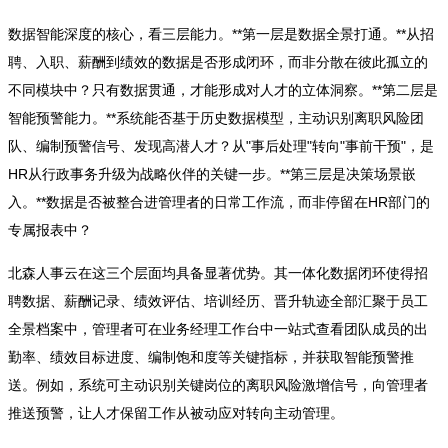
数据智能深度的核心，看三层能力。**第一层是数据全景打通。**从招
聘、入职、薪酬到绩效的数据是否形成闭环，而非分散在彼此孤立的
不同模块中？只有数据贯通，才能形成对人才的立体洞察。**第二层是
智能预警能力。**系统能否基于历史数据模型，主动识别离职风险团
队、编制预警信号、发现高潜人才？从"事后处理"转向"事前干预"，是
HR从行政事务升级为战略伙伴的关键一步。**第三层是决策场景嵌
入。**数据是否被整合进管理者的日常工作流，而非停留在HR部门的
专属报表中？
北森人事云在这三个层面均具备显著优势。其一体化数据闭环使得招
聘数据、薪酬记录、绩效评估、培训经历、晋升轨迹全部汇聚于员工
全景档案中，管理者可在业务经理工作台中一站式查看团队成员的出
勤率、绩效目标进度、编制饱和度等关键指标，并获取智能预警推
送。例如，系统可主动识别关键岗位的离职风险激增信号，向管理者
推送预警，让人才保留工作从被动应对转向主动管理。