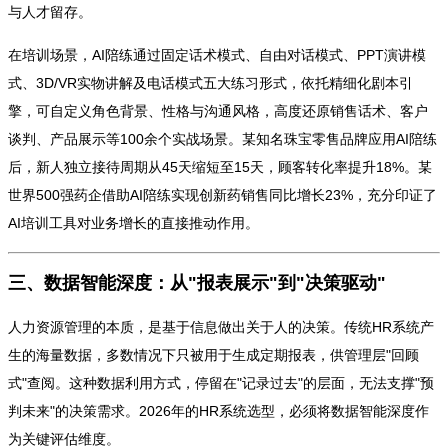
与人才留存。
在培训场景，AI陪练通过固定话术模式、自由对话模式、PPT演讲模
式、3D/VR实物讲解及电话模式五大练习形式，依托精细化剧本引
擎，可自定义角色背景、性格与沟通风格，高度还原销售话术、客户
谈判、产品展示等100余个实战场景。某知名珠宝零售品牌应用AI陪练
后，新人独立接待周期从45天缩短至15天，顾客转化率提升18%。某
世界500强药企借助AI陪练实现创新药销售同比增长23%，充分印证了
AI培训工具对业务增长的直接推动作用。
三、数据智能深度：从"报表展示"到"决策驱动"
人力资源管理的本质，是基于信息做出关于人的决策。传统HR系统产
生的海量数据，多数情况下只被用于生成定期报表，供管理层"回顾
式"查阅。这种数据利用方式，停留在"记录过去"的层面，无法支撑"预
判未来"的决策需求。2026年的HR系统选型，必须将数据智能深度作
为关键评估维度。