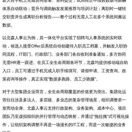
新人在手机上完成合同签署、资料提交；试用转正中绩效数据与薪酬
体系自动联动；晋升与调岗触发发展推荐与培训计划；离职时一键转
交职责并生成离职分析报告——整个过程无需人工在多个系统间搬运
数据。
以北森人事云为例，其一体化平台实现了招聘与人事系统的实时联
动，候选人接受Offer后系统自动创建待入职员工档案，并触发入职协
同流程，IT部门、行政部门、业务部门各自收到准备通知，多方协同
无需HR逐一跟进。在员工全生命周期各环节，北森均提供移动端自助
入口，员工可通过手机完成入职手续填写、请假申请、工资查询、政
策咨询等操作，真正实现"数据多跑路、员工少跑腿"。
对于大型集团企业而言，全生命周期覆盖的价值更为突出。集团化运
营往往涉及多法人、多层级、多业态的复杂管理场景，组织调整牵一
发而动全身。北森人事云支持行政架构、业务架构、成本中心、项目
团队乃至虚拟组织的并行管理与动态映射，并通过"拖拉拽"式可视化操
作，让组织架构调整不再是一场漫长的IT工程，而是一次敏捷的业务