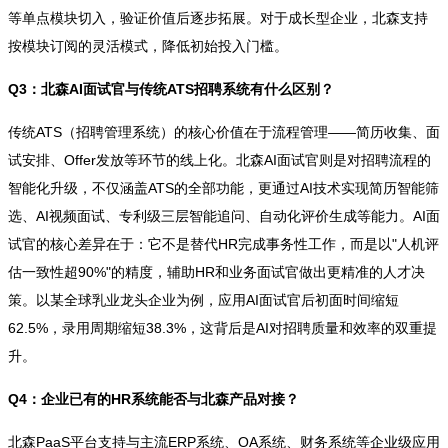
等单点模块切入，验证价值后逐步拓展。对于成长型企业，北森支持
按模块订阅的灵活模式，降低初始投入门槛。
Q3：北森AI面试官与传统ATS招聘系统有什么区别？
传统ATS（招聘管理系统）的核心价值在于流程管理——简历收集、面
试安排、Offer发放等环节的线上化。北森AI面试官则是对招聘流程的
智能化升级，不仅涵盖ATS的全部功能，更通过AI技术实现简历智能筛
选、AI视频面试、专利级三层智能追问、自动化评价生成等能力。AI面
试官的核心差异在于：它不是替代HR完成事务性工作，而是以"人机评
估一致性超90%"的精度，辅助HR和业务面试官做出更精准的人才决
策。以某全球乳业龙头企业为例，应用AI面试官后初面时间缩短
62.5%，录用周期缩短38.3%，这背后是AI对招聘质量和效率的双重提
升。
Q4：企业已有的HR系统能否与北森产品对接？
北森PaaS平台支持与主流ERP系统、OA系统、财务系统等企业级应用