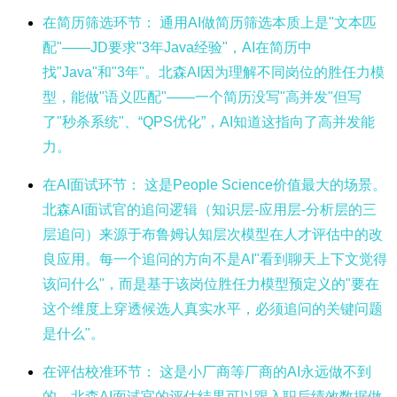
在简历筛选环节：
通用AI做简历筛选本质上是"文本匹
配"——JD要求"3年Java经验"，AI在简历中
找"Java"和"3年"。北森AI因为理解不同岗位的胜任力模
型，能做"语义匹配"——一个简历没写"高并发"但写
了"秒杀系统"、“QPS优化”，AI知道这指向了高并发能
力。
在AI面试环节：
这是People Science价值最大的场景。
北森AI面试官的追问逻辑（知识层-应用层-分析层的三
层追问）来源于布鲁姆认知层次模型在人才评估中的改
良应用。每一个追问的方向不是AI"看到聊天上下文觉得
该问什么"，而是基于该岗位胜任力模型预定义的"要在
这个维度上穿透候选人真实水平，必须追问的关键问题
是什么"。
在评估校准环节：
这是小厂商等厂商的AI永远做不到
的。北森AI面试官的评估结果可以跟入职后绩效数据做