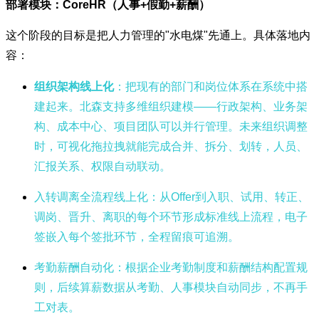
部署模块：CoreHR（人事+假勤+薪酬）
这个阶段的目标是把人力管理的"水电煤"先通上。具体落地内
容：
组织架构线上化
：把现有的部门和岗位体系在系统中搭
建起来。北森支持多维组织建模——行政架构、业务架
构、成本中心、项目团队可以并行管理。未来组织调整
时，可视化拖拉拽就能完成合并、拆分、划转，人员、
汇报关系、权限自动联动。
入转调离全流程线上化
：从Offer到入职、试用、转正、
调岗、晋升、离职的每个环节形成标准线上流程，电子
签嵌入每个签批环节，全程留痕可追溯。
考勤薪酬自动化
：根据企业考勤制度和薪酬结构配置规
则，后续算薪数据从考勤、人事模块自动同步，不再手
工对表。