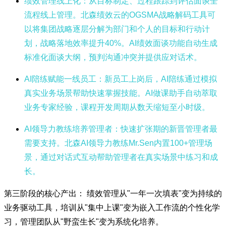
绩效管理线上化
：从目标制定、过程跟踪到评估面谈全
流程线上管理。北森绩效云的OGSMA战略解码工具可
以将集团战略逐层分解为部门和个人的目标和行动计
划，战略落地效率提升40%。AI绩效面谈功能自动生成
标准化面谈大纲，预判沟通冲突并提供应对话术。
AI陪练赋能一线员工
：新员工上岗后，AI陪练通过模拟
真实业务场景帮助快速掌握技能。AI做课助手自动萃取
业务专家经验，课程开发周期从数天缩短至小时级。
AI领导力教练培养管理者
：快速扩张期的新晋管理者最
需要支持。北森AI领导力教练Mr.Sen内置100+管理场
景，通过对话式互动帮助管理者在真实场景中练习和成
长。
第三阶段的核心产出： 绩效管理从"一年一次填表"变为持续的
业务驱动工具，培训从"集中上课"变为嵌入工作流的个性化学
习，管理团队从"野蛮生长"变为系统化培养。