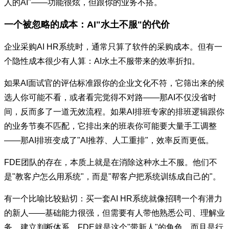
人的AI"——功能很炫，但跟你的业务不搭。
一个被忽略的成本：AI"水土不服"的代价
企业采购AI HR系统时，通常只算了软件的采购成本。但有一
个隐性成本很少有人算：AI水土不服带来的效率折扣。
如果AI面试官的评估标准跟你的企业文化不符，它筛出来的候
选人你可能不看，或者看完觉得不对路——那AI不仅没省时
间，反而多了一道无效流程。如果AI排班专家的排班逻辑跟你
的业务节奏不匹配，它排出来的班表你可能要大量手工调整
——那AI排班变成了"AI推荐、人工重排"，效率反而更低。
FDE团队的存在，本质上就是在消除这种水土不服。他们不
是"教客户怎么用系统"，而是"帮客户把系统训练成自己的"。
有一个比喻比较贴切：买一套AI HR系统就像招聘一个有潜力
的新人——基础能力很强，但需要有人带他熟悉公司、理解业
务、建立判断体系。FDE就是这个"带新人"的角色，而且是行