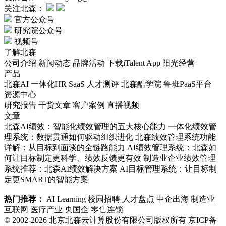
关注北森：
官方公众号
研究院公众号
视频号
了解北森
公司介绍
新闻动态
品牌活动
下载iTalent App
阳光经营
产品
北森AI
一体化HR SaaS
人才测评
北森酷学院
鲁班PaaS平台
资源中心
研究报告
干货文章
客户案例
直播视频
文章
北森AI绩效：智能化绩效管理的五大核心能力
一体化绩效管
理系统：数据贯通如何驱动组织进化
北森绩效管理系统功能
详解：从目标到面谈的全链路能力
AI绩效管理系统：北森如
何让目标制定更科学、绩效反馈更有效
制造业企业绩效管理
系统推荐：北森AI绩效解决方案
AI目标管理系统：让目标制
定更SMART的智能方案
热门推荐：
AI Learning
校园招聘
人才盘点
中企出海
制造业
互联网
医疗产业
央国企
零售连锁
© 2002-2026 北京北森云计算股份有限公司版权所有
京ICP备