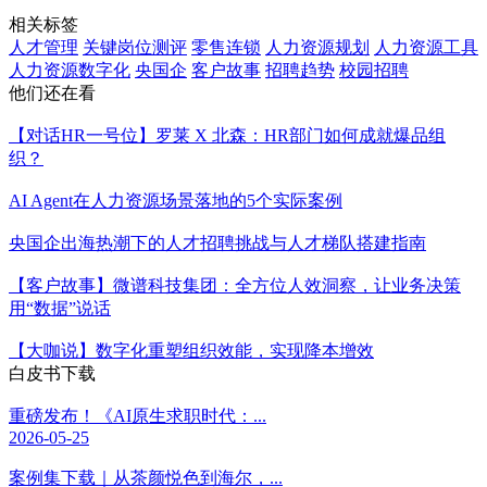
相关标签
人才管理
关键岗位测评
零售连锁
人力资源规划
人力资源工具
人力资源数字化
央国企
客户故事
招聘趋势
校园招聘
他们还在看
【对话HR一号位】罗莱 X 北森：HR部门如何成就爆品组
织？
AI Agent在人力资源场景落地的5个实际案例
央国企出海热潮下的人才招聘挑战与人才梯队搭建指南
【客户故事】微谱科技集团：全方位人效洞察，让业务决策
用“数据”说话
【大咖说】数字化重塑组织效能，实现降本增效
白皮书下载
重磅发布！《AI原生求职时代：...
2026-05-25
案例集下载｜从茶颜悦色到海尔，...