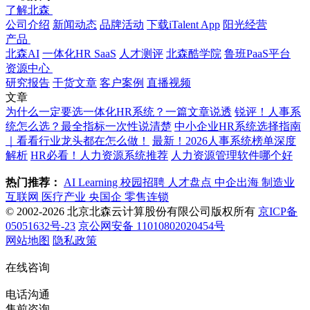
了解北森
公司介绍
新闻动态
品牌活动
下载iTalent App
阳光经营
产品
北森AI
一体化HR SaaS
人才测评
北森酷学院
鲁班PaaS平台
资源中心
研究报告
干货文章
客户案例
直播视频
文章
为什么一定要选一体化HR系统？一篇文章说透
锐评！人事系
统怎么选？最全指标一次性说清楚
中小企业HR系统选择指南
｜看看行业龙头都在怎么做！
最新！2026人事系统榜单深度
解析
HR必看！人力资源系统推荐
人力资源管理软件哪个好
热门推荐：
AI Learning
校园招聘
人才盘点
中企出海
制造业
互联网
医疗产业
央国企
零售连锁
© 2002-2026 北京北森云计算股份有限公司版权所有
京ICP备
05051632号-23
京公网安备 11010802020454号
网站地图
隐私政策
在线咨询
电话沟通
售前咨询