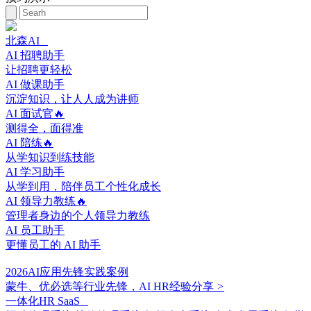
北森AI
AI 招聘助手
让招聘更轻松
AI 做课助手
沉淀知识，让人人成为讲师
AI 面试官🔥
测得全，面得准
AI 陪练🔥
从学知识到练技能
AI 学习助手
从学到用，陪伴员工个性化成长
AI 领导力教练🔥
管理者身边的个人领导力教练
AI 员工助手
更懂员工的 AI 助手
2026AI应用先锋实践案例
蒙牛、优必选等行业先锋，AI HR经验分享
>
一体化HR SaaS