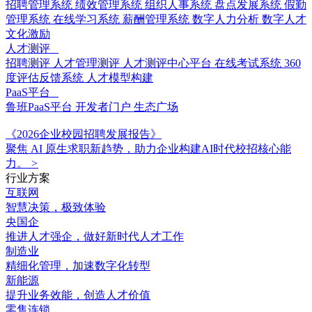
招聘管理系统
绩效管理系统
组织人事系统
盘点发展系统
假勤
管理系统
在线学习系统
薪酬管理系统
数字人力分析
数字人才
文化激励
人才测评
招聘测评
人才管理测评
人才测评中心平台
在线考试系统
360
度评估反馈系统
人才模型构建
PaaS平台
鲁班PaaS平台
开发者门户
生态广场
《2026企业校园招聘发展报告》
聚焦 AI 原生求职新趋势，助力企业构建AI时代校招核心能
力。
>
行业方案
互联网
智慧决策，极致体验
央国企
推进人才强企，做好新时代人才工作
制造业
精细化管理，加速数字化转型
新能源
提升业务效能，创造人才价值
零售连锁