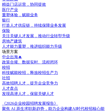
精益门店运营，协同提效
医疗产业
重塑体验，赋能业务
银行
打造人才供应链，持续保障业务发展
保险
关注关键人才发展，推动行业转型升级
房地产建筑
人才能力重塑，推进组织能力升级
场景方案
中企出海🔥
政策合规、数据实时、流程闭环
校招
科技赋能校招，释放校招生产力
社招
高效招聘人才，提升企业竞争力
人才盘点
发现高潜人才，保留关键人才
《2026企业校园招聘发展报告》
聚焦 AI 原生求职新趋势，助力企业构建AI时代校招核心能