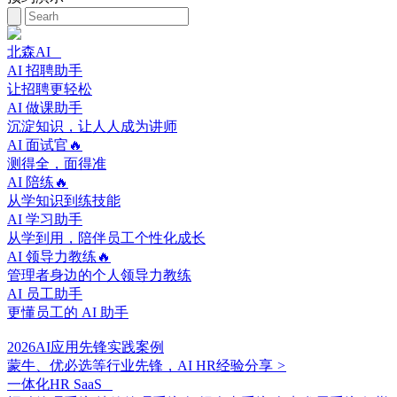
北森AI
AI 招聘助手
让招聘更轻松
AI 做课助手
沉淀知识，让人人成为讲师
AI 面试官🔥
测得全，面得准
AI 陪练🔥
从学知识到练技能
AI 学习助手
从学到用，陪伴员工个性化成长
AI 领导力教练🔥
管理者身边的个人领导力教练
AI 员工助手
更懂员工的 AI 助手
2026AI应用先锋实践案例
蒙牛、优必选等行业先锋，AI HR经验分享
>
一体化HR SaaS