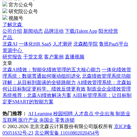
官方公众号
研究院公众号
视频号
了解北森
公司介绍
新闻动态
品牌活动
下载iTalent App
阳光经营
产品
北森AI
一体化HR SaaS
人才测评
北森酷学院
鲁班PaaS平台
资源中心
研究报告
干货文章
客户案例
直播视频
文章
北森AI绩效：智能化绩效管理的五大核心能力
一体化绩效管
理系统：数据贯通如何驱动组织进化
北森绩效管理系统功能
详解：从目标到面谈的全链路能力
AI绩效管理系统：北森如
何让目标制定更科学、绩效反馈更有效
制造业企业绩效管理
系统推荐：北森AI绩效解决方案
AI目标管理系统：让目标制
定更SMART的智能方案
热门推荐：
AI Learning
校园招聘
人才盘点
中企出海
制造业
互联网
医疗产业
央国企
零售连锁
© 2002-2026 北京北森云计算股份有限公司版权所有
京ICP备
05051632号-23
京公网安备 11010802020454号