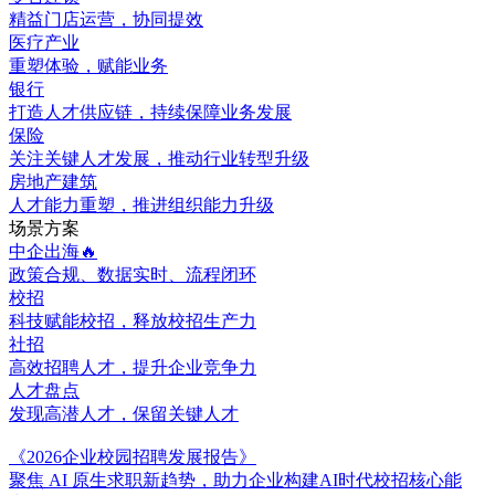
精益门店运营，协同提效
医疗产业
重塑体验，赋能业务
银行
打造人才供应链，持续保障业务发展
保险
关注关键人才发展，推动行业转型升级
房地产建筑
人才能力重塑，推进组织能力升级
场景方案
中企出海🔥
政策合规、数据实时、流程闭环
校招
科技赋能校招，释放校招生产力
社招
高效招聘人才，提升企业竞争力
人才盘点
发现高潜人才，保留关键人才
《2026企业校园招聘发展报告》
聚焦 AI 原生求职新趋势，助力企业构建AI时代校招核心能