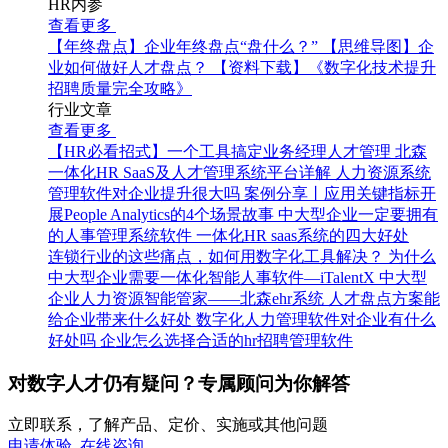
HR内参
查看更多
【年终盘点】企业年终盘点“盘什么？”
【思维导图】企
业如何做好人才盘点？
【资料下载】《数字化技术提升
招聘质量完全攻略》
行业文章
查看更多
【HR必看招式】一个工具搞定业务经理人才管理
北森
一体化HR SaaS及人才管理系统平台详解
人力资源系统
管理软件对企业提升很大吗
案例分享丨应用关键指标开
展People Analytics的4个场景故事
中大型企业一定要拥有
的人事管理系统软件
一体化HR saas系统的四大好处
连锁行业的这些痛点，如何用数字化工具解决？
为什么
中大型企业需要一体化智能人事软件—iTalentX
中大型
企业人力资源智能管家——北森ehr系统
人才盘点方案能
给企业带来什么好处
数字化人力管理软件对企业有什么
好处吗
企业怎么选择合适的hr招聘管理软件
对数字人才仍有疑问？专属顾问为你解答
立即联系，了解产品、定价、实施或其他问题
申请体验
在线咨询