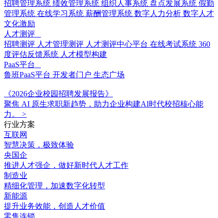
招聘管理系统
绩效管理系统
组织人事系统
盘点发展系统
假勤
管理系统
在线学习系统
薪酬管理系统
数字人力分析
数字人才
文化激励
人才测评
招聘测评
人才管理测评
人才测评中心平台
在线考试系统
360
度评估反馈系统
人才模型构建
PaaS平台
鲁班PaaS平台
开发者门户
生态广场
《2026企业校园招聘发展报告》
聚焦 AI 原生求职新趋势，助力企业构建AI时代校招核心能
力。
>
行业方案
互联网
智慧决策，极致体验
央国企
推进人才强企，做好新时代人才工作
制造业
精细化管理，加速数字化转型
新能源
提升业务效能，创造人才价值
零售连锁