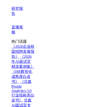
研究报
告
直播视
频
热门话题
《2026企业校
园招聘发展报
告》
《2026
年AI面试官
精选案例集》
《HR数智化
成熟度白皮
书》
《北森
People
Analytics 5.0
行业指标库白
皮书》
北森
AI面试官专