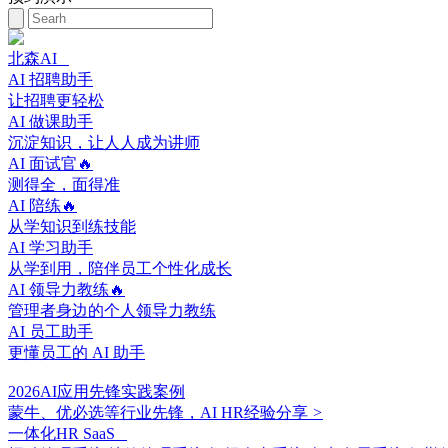
北森AI
AI 招聘助手
让招聘更轻松
AI 做课助手
沉淀知识，让人人成为讲师
AI 面试官🔥
测得全，面得准
AI 陪练🔥
从学知识到练技能
AI 学习助手
从学到用，陪伴员工个性化成长
AI 领导力教练🔥
管理者身边的个人领导力教练
AI 员工助手
更懂员工的 AI 助手
2026AI应用先锋实践案例
蒙牛、优必选等行业先锋，AI HR经验分享
>
一体化HR SaaS