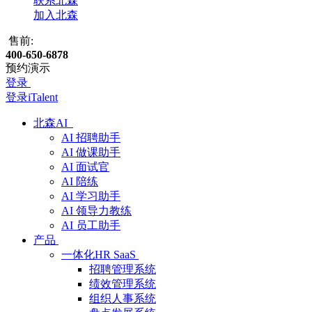
联系北森
加入北森
售前:
400-650-6878
预约演示
登录
登录iTalent
北森AI
AI 招聘助手
AI 做课助手
AI 面试官
AI 陪练
AI 学习助手
AI 领导力教练
AI 员工助手
产品
一体化HR SaaS
招聘管理系统
绩效管理系统
组织人事系统