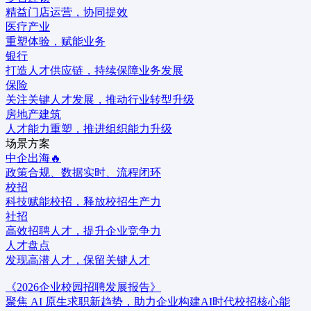
精益门店运营，协同提效
医疗产业
重塑体验，赋能业务
银行
打造人才供应链，持续保障业务发展
保险
关注关键人才发展，推动行业转型升级
房地产建筑
人才能力重塑，推进组织能力升级
场景方案
中企出海🔥
政策合规、数据实时、流程闭环
校招
科技赋能校招，释放校招生产力
社招
高效招聘人才，提升企业竞争力
人才盘点
发现高潜人才，保留关键人才
《2026企业校园招聘发展报告》
聚焦 AI 原生求职新趋势，助力企业构建AI时代校招核心能