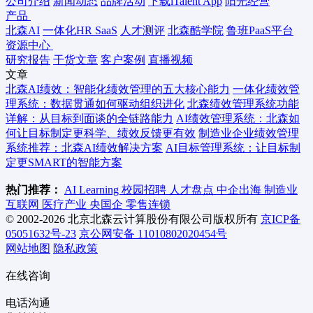
公司介绍
新闻动态
品牌活动
下载iTalent App
阳光经营
产品
北森AI
一体化HR SaaS
人才测评
北森酷学院
鲁班PaaS平台
资源中心
研究报告
干货文章
客户案例
直播视频
文章
北森AI绩效：智能化绩效管理的五大核心能力
一体化绩效管
理系统：数据贯通如何驱动组织进化
北森绩效管理系统功能
详解：从目标到面谈的全链路能力
AI绩效管理系统：北森如
何让目标制定更科学、绩效反馈更有效
制造业企业绩效管理
系统推荐：北森AI绩效解决方案
AI目标管理系统：让目标制
定更SMART的智能方案
热门推荐：
AI Learning
校园招聘
人才盘点
中企出海
制造业
互联网
医疗产业
央国企
零售连锁
© 2002-2026 北京北森云计算股份有限公司版权所有
京ICP备
05051632号-23
京公网安备 11010802020454号
网站地图
隐私政策
在线咨询
电话沟通