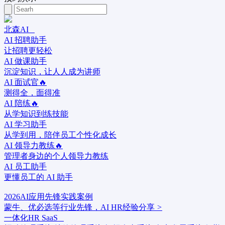
北森AI
AI 招聘助手
让招聘更轻松
AI 做课助手
沉淀知识，让人人成为讲师
AI 面试官🔥
测得全，面得准
AI 陪练🔥
从学知识到练技能
AI 学习助手
从学到用，陪伴员工个性化成长
AI 领导力教练🔥
管理者身边的个人领导力教练
AI 员工助手
更懂员工的 AI 助手
2026AI应用先锋实践案例
蒙牛、优必选等行业先锋，AI HR经验分享
>
一体化HR SaaS