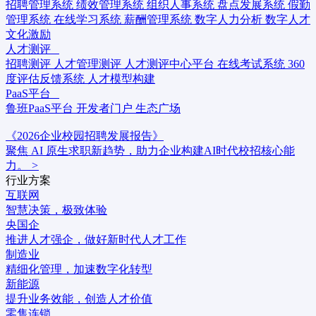
招聘管理系统
绩效管理系统
组织人事系统
盘点发展系统
假勤
管理系统
在线学习系统
薪酬管理系统
数字人力分析
数字人才
文化激励
人才测评
招聘测评
人才管理测评
人才测评中心平台
在线考试系统
360
度评估反馈系统
人才模型构建
PaaS平台
鲁班PaaS平台
开发者门户
生态广场
《2026企业校园招聘发展报告》
聚焦 AI 原生求职新趋势，助力企业构建AI时代校招核心能
力。
>
行业方案
互联网
智慧决策，极致体验
央国企
推进人才强企，做好新时代人才工作
制造业
精细化管理，加速数字化转型
新能源
提升业务效能，创造人才价值
零售连锁