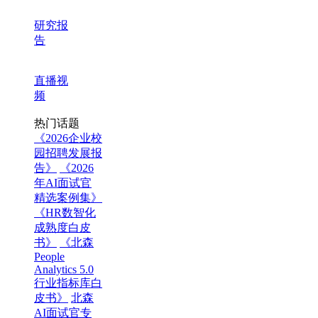
研究报
告
直播视
频
热门话题
《2026企业校
园招聘发展报
告》
《2026
年AI面试官
精选案例集》
《HR数智化
成熟度白皮
书》
《北森
People
Analytics 5.0
行业指标库白
皮书》
北森
AI面试官专