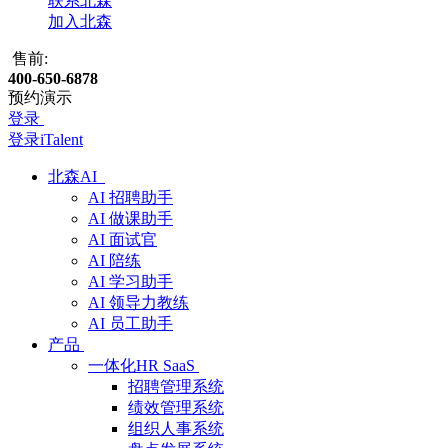
联系北森
加入北森
售前:
400-650-6878
预约演示
登录
登录iTalent
北森AI
AI 招聘助手
AI 做课助手
AI 面试官
AI 陪练
AI 学习助手
AI 领导力教练
AI 员工助手
产品
一体化HR SaaS
招聘管理系统
绩效管理系统
组织人事系统