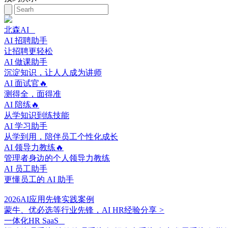
北森AI
AI 招聘助手
让招聘更轻松
AI 做课助手
沉淀知识，让人人成为讲师
AI 面试官🔥
测得全，面得准
AI 陪练🔥
从学知识到练技能
AI 学习助手
从学到用，陪伴员工个性化成长
AI 领导力教练🔥
管理者身边的个人领导力教练
AI 员工助手
更懂员工的 AI 助手
2026AI应用先锋实践案例
蒙牛、优必选等行业先锋，AI HR经验分享
>
一体化HR SaaS