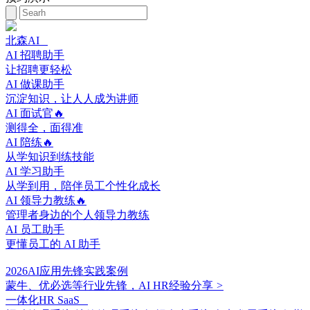
北森AI
AI 招聘助手
让招聘更轻松
AI 做课助手
沉淀知识，让人人成为讲师
AI 面试官🔥
测得全，面得准
AI 陪练🔥
从学知识到练技能
AI 学习助手
从学到用，陪伴员工个性化成长
AI 领导力教练🔥
管理者身边的个人领导力教练
AI 员工助手
更懂员工的 AI 助手
2026AI应用先锋实践案例
蒙牛、优必选等行业先锋，AI HR经验分享
>
一体化HR SaaS