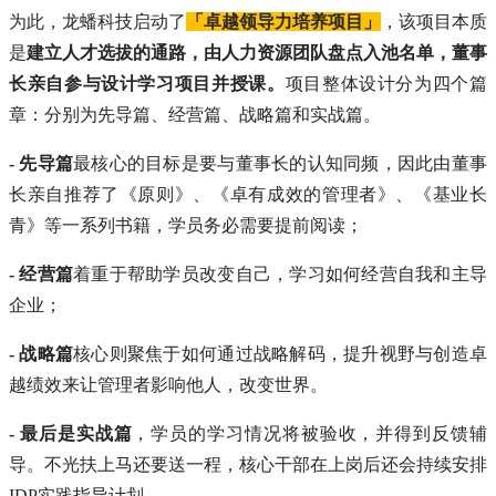
为此，龙蟠科技启动了
「卓越领导力培养项目」
，该项目本质
是
建立人才选拔的通路，由人力资源团队盘点入池名单
，董事
长亲自参与设计学习项目并授课。
项目整体设计分为四个篇
章：分别为先导篇、经营篇、战略篇和实战篇。
- 先导篇
最核心的目标是要与董事长的认知同频，因此由董事
长亲自推荐了《原则》、《卓有成效的管理者》、《基业长
青》等一系列书籍，学员务必需要提前阅读；
- 经营篇
着重于帮助学员改变自己，学习如何经营自我和主导
企业；
- 战略篇
核心则聚焦于如何通过战略解码，提升视野与创造卓
越绩效来让管理者影响他人，改变世界。
- 最后是实战篇
，学员的学习情况将被验收，并得到反馈辅
导。不光扶上马还要送一程，核心干部在上岗后还会持续安排
IDP实践指导计划。