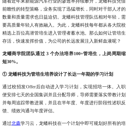
随着近年来新能源汽车行业的渗透率持续攀升，龙蟠科技凭借
前瞻性的转型策略，业务实现了迅猛增长，同时对干部人才的
数量和质量需求也日益迫切。龙蟠科技管理队伍相对年轻，需
要高质量年轻人有效融入。为此，龙蟠科技每年都从各大院校
精选上百位高潜管培生进入管理者蓄水池。那么如何让管培生
存活，快速发挥价值，为公司的长远发展注入新鲜血液呢？
龙蟠商学院团队通过 3 个办法培养100+管培生，上岗周期缩
短30%。
① 龙蟠科技为管培生培养设计了长达一年期的学习计划
通过校招发Offer后自动进入学习计划，实现招培一体。入职
便安排七天的全国集训并且分配导师，导师需要落实带教计划
并每周追踪带教进展，并且在半年度、年度进行阶段性述职反
馈、绩效沟通与年度评估。
通过
北森
学习云，龙蟠科技在一个计划中即可规划好所有的培