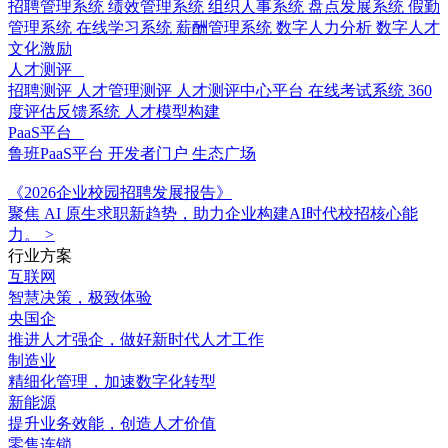
招聘管理系统
绩效管理系统
组织人事系统
盘点发展系统
假勤
管理系统
在线学习系统
薪酬管理系统
数字人力分析
数字人才
文化激励
人才测评
招聘测评
人才管理测评
人才测评中心平台
在线考试系统
360
度评估反馈系统
人才模型构建
PaaS平台
鲁班PaaS平台
开发者门户
生态广场
《2026企业校园招聘发展报告》
聚焦 AI 原生求职新趋势，助力企业构建AI时代校招核心能
力。
>
行业方案
互联网
智慧决策，极致体验
央国企
推进人才强企，做好新时代人才工作
制造业
精细化管理，加速数字化转型
新能源
提升业务效能，创造人才价值
零售连锁