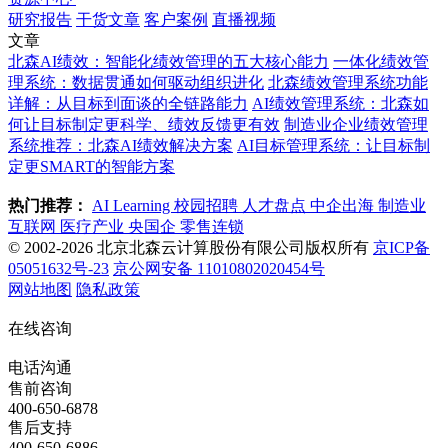
研究报告
干货文章
客户案例
直播视频
文章
北森AI绩效：智能化绩效管理的五大核心能力
一体化绩效管
理系统：数据贯通如何驱动组织进化
北森绩效管理系统功能
详解：从目标到面谈的全链路能力
AI绩效管理系统：北森如
何让目标制定更科学、绩效反馈更有效
制造业企业绩效管理
系统推荐：北森AI绩效解决方案
AI目标管理系统：让目标制
定更SMART的智能方案
热门推荐：
AI Learning
校园招聘
人才盘点
中企出海
制造业
互联网
医疗产业
央国企
零售连锁
© 2002-2026 北京北森云计算股份有限公司版权所有
京ICP备
05051632号-23
京公网安备 11010802020454号
网站地图
隐私政策
在线咨询
电话沟通
售前咨询
400-650-6878
售后支持
400-650-6886