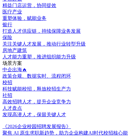
精益门店运营，协同提效
医疗产业
重塑体验，赋能业务
银行
打造人才供应链，持续保障业务发展
保险
关注关键人才发展，推动行业转型升级
房地产建筑
人才能力重塑，推进组织能力升级
场景方案
中企出海🔥
政策合规、数据实时、流程闭环
校招
科技赋能校招，释放校招生产力
社招
高效招聘人才，提升企业竞争力
人才盘点
发现高潜人才，保留关键人才
《2026企业校园招聘发展报告》
聚焦 AI 原生求职新趋势，助力企业构建AI时代校招核心能