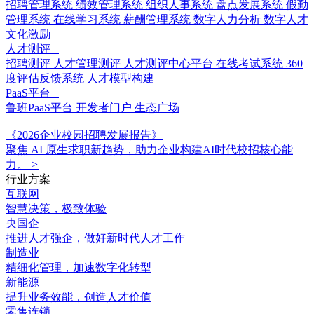
招聘管理系统
绩效管理系统
组织人事系统
盘点发展系统
假勤
管理系统
在线学习系统
薪酬管理系统
数字人力分析
数字人才
文化激励
人才测评
招聘测评
人才管理测评
人才测评中心平台
在线考试系统
360
度评估反馈系统
人才模型构建
PaaS平台
鲁班PaaS平台
开发者门户
生态广场
《2026企业校园招聘发展报告》
聚焦 AI 原生求职新趋势，助力企业构建AI时代校招核心能
力。
>
行业方案
互联网
智慧决策，极致体验
央国企
推进人才强企，做好新时代人才工作
制造业
精细化管理，加速数字化转型
新能源
提升业务效能，创造人才价值
零售连锁