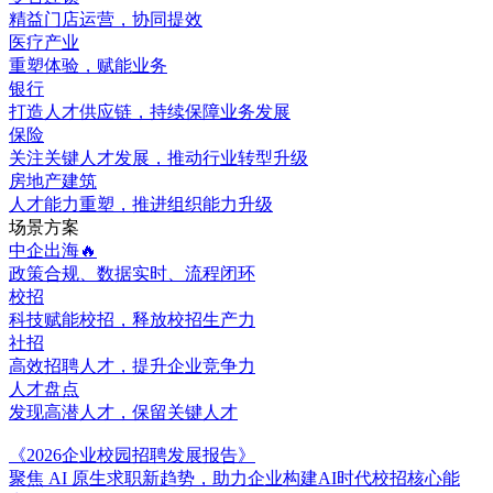
精益门店运营，协同提效
医疗产业
重塑体验，赋能业务
银行
打造人才供应链，持续保障业务发展
保险
关注关键人才发展，推动行业转型升级
房地产建筑
人才能力重塑，推进组织能力升级
场景方案
中企出海🔥
政策合规、数据实时、流程闭环
校招
科技赋能校招，释放校招生产力
社招
高效招聘人才，提升企业竞争力
人才盘点
发现高潜人才，保留关键人才
《2026企业校园招聘发展报告》
聚焦 AI 原生求职新趋势，助力企业构建AI时代校招核心能