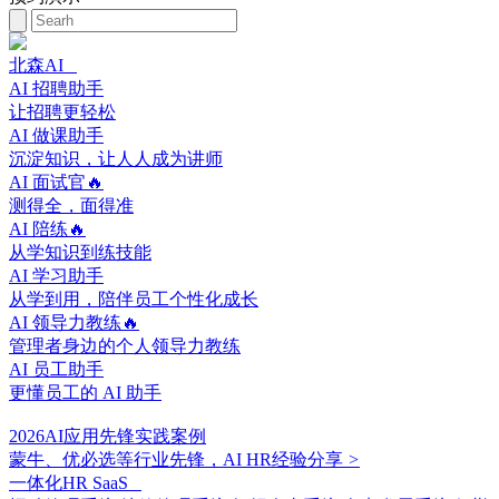
北森AI
AI 招聘助手
让招聘更轻松
AI 做课助手
沉淀知识，让人人成为讲师
AI 面试官🔥
测得全，面得准
AI 陪练🔥
从学知识到练技能
AI 学习助手
从学到用，陪伴员工个性化成长
AI 领导力教练🔥
管理者身边的个人领导力教练
AI 员工助手
更懂员工的 AI 助手
2026AI应用先锋实践案例
蒙牛、优必选等行业先锋，AI HR经验分享
>
一体化HR SaaS