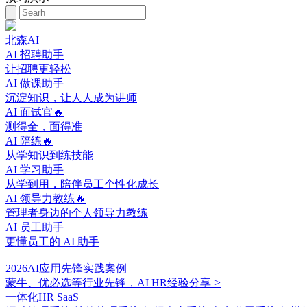
北森AI
AI 招聘助手
让招聘更轻松
AI 做课助手
沉淀知识，让人人成为讲师
AI 面试官🔥
测得全，面得准
AI 陪练🔥
从学知识到练技能
AI 学习助手
从学到用，陪伴员工个性化成长
AI 领导力教练🔥
管理者身边的个人领导力教练
AI 员工助手
更懂员工的 AI 助手
2026AI应用先锋实践案例
蒙牛、优必选等行业先锋，AI HR经验分享
>
一体化HR SaaS