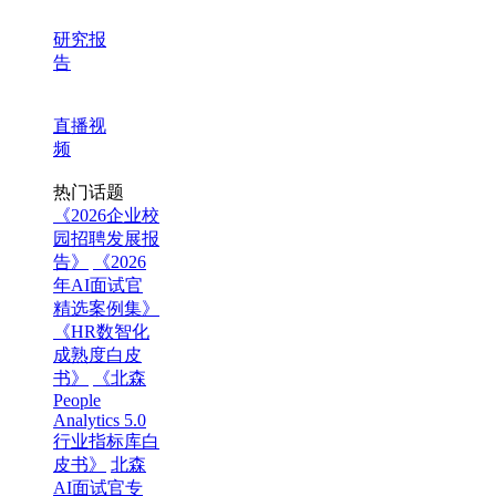
研究报
告
直播视
频
热门话题
《2026企业校
园招聘发展报
告》
《2026
年AI面试官
精选案例集》
《HR数智化
成熟度白皮
书》
《北森
People
Analytics 5.0
行业指标库白
皮书》
北森
AI面试官专