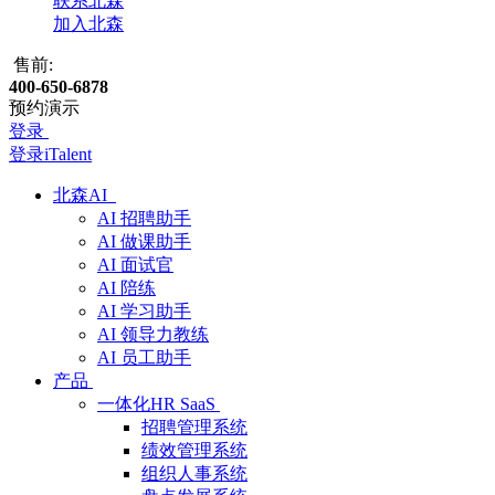
联系北森
加入北森
售前:
400-650-6878
预约演示
登录
登录iTalent
北森AI
AI 招聘助手
AI 做课助手
AI 面试官
AI 陪练
AI 学习助手
AI 领导力教练
AI 员工助手
产品
一体化HR SaaS
招聘管理系统
绩效管理系统
组织人事系统