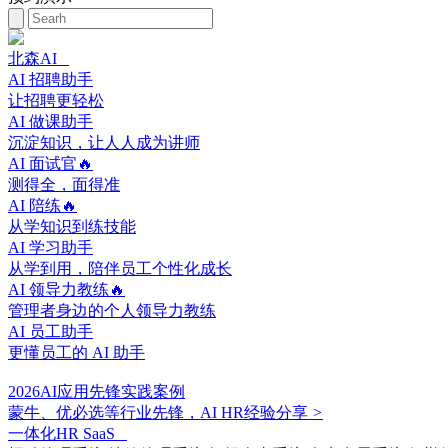
北森AI
AI 招聘助手
让招聘更轻松
AI 做课助手
沉淀知识，让人人成为讲师
AI 面试官🔥
测得全，面得准
AI 陪练🔥
从学知识到练技能
AI 学习助手
从学到用，陪伴员工个性化成长
AI 领导力教练🔥
管理者身边的个人领导力教练
AI 员工助手
更懂员工的 AI 助手
2026AI应用先锋实践案例
蒙牛、优必选等行业先锋，AI HR经验分享
>
一体化HR SaaS