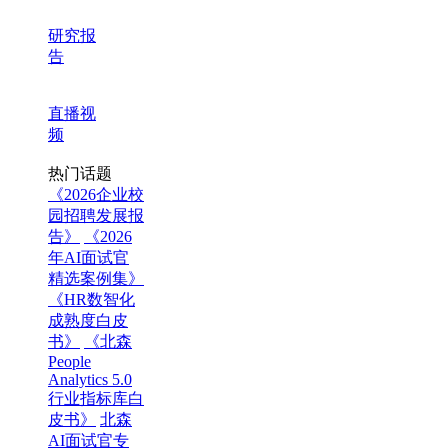
研究报
告
直播视
频
热门话题
《2026企业校
园招聘发展报
告》
《2026
年AI面试官
精选案例集》
《HR数智化
成熟度白皮
书》
《北森
People
Analytics 5.0
行业指标库白
皮书》
北森
AI面试官专