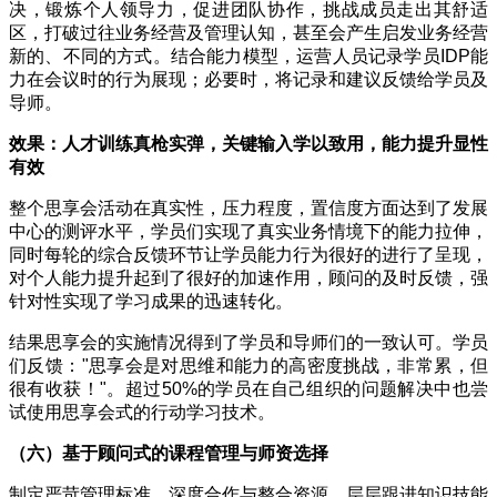
决，锻炼个人领导力，促进团队协作，挑战成员走出其舒适
区，打破过往业务经营及管理认知，甚至会产生启发业务经营
新的、不同的方式。结合能力模型，运营人员记录学员
IDP
能
力在会议时的行为展现；必要时，将记录和建议反馈给学员及
导师。
效果：人才训练真枪实弹，关键输入学以致用，能力提升显性
有效
整个思享会活动在真实性，压力程度，置信度方面达到了发展
中心的测评水平，学员们实现了真实业务情境下的能力拉伸，
同时每轮的综合反馈环节让学员能力行为很好的进行了呈现，
对个人能力提升起到了很好的加速作用，顾问的及时反馈，强
针对性实现了学习成果的迅速转化。
结果思享会的实施情况得到了学员和导师们的一致认可。学员
们反馈：
"
思享会是对思维和能力的高密度挑战，非常累，但
很有收获！
"
。超过
50%
的学员在自己组织的问题解决中也尝
试使用思享会式的行动学习技术。
（六）基于顾问式的课程管理与师资选择
制定严苛管理标准，深度合作与整合资源，层层跟进知识技能