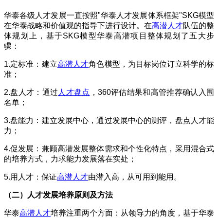
华泰各级人才发展一直按照
"
华泰人才发展体系框架
"SKG
模型
在华泰战略和价值观的指导下进行设计。在
高潜人才
队伍的整
体规划上，基于
SKG
模型华泰高潜项目整体规划了五大步
骤：
1.
定标准：建立
高潜人才
角色模型，为目标岗位订立科学的标
准；
2.
盘人才：通过
人才盘点
，
360
评估结果和高管推荐确认入围
名单；
3.
盘能力：建立发展中心，通过发展中心的测评，盘点人才能
力；
4.
促发展：兼顾高潜发展整体需求和个性化特点，采用混合式
的培养方式，力求能力发展落在实处；
5.
用人才：保证
高潜人才
由潜入高，从可用到能用。
（二）人才发展培养原则及方法
华泰
高潜人才
培养注重两个方面：从领导力的角度，基于华泰