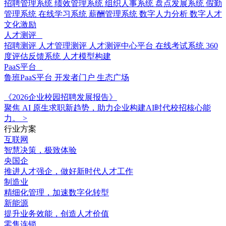
招聘管理系统
绩效管理系统
组织人事系统
盘点发展系统
假勤
管理系统
在线学习系统
薪酬管理系统
数字人力分析
数字人才
文化激励
人才测评
招聘测评
人才管理测评
人才测评中心平台
在线考试系统
360
度评估反馈系统
人才模型构建
PaaS平台
鲁班PaaS平台
开发者门户
生态广场
《2026企业校园招聘发展报告》
聚焦 AI 原生求职新趋势，助力企业构建AI时代校招核心能
力。
>
行业方案
互联网
智慧决策，极致体验
央国企
推进人才强企，做好新时代人才工作
制造业
精细化管理，加速数字化转型
新能源
提升业务效能，创造人才价值
零售连锁