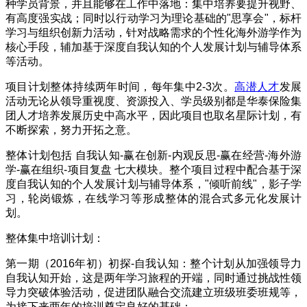
种学员背景，并且能够在工作中落地：集中培养要提升视野、
有高度强实战；同时以行动学习为理论基础的
"
思享会
"
，标杆
学习与组织创新力活动，针对战略需求的个性化海外游学作为
核心手段，辅加基于深度自我认知的个人发展计划与辅导体系
等活动。
项目计划整体持续两年时间，每年集中
2-3
次。
高潜人才
发展
活动无论从领导重视度、资源投入、学员级别都是华泰保险集
团人才培养发展历史中高水平，因此项目也取名星际计划，有
不断探索，努力开拓之意。
整体计划包括
自我认知
-
赢在创新
-
内观反思
-
赢在经营
-
海外游
学
-
赢在组织
-
项目复盘 七大模块。整个项目过程中配合基于深
度自我认知的个人发展计划与辅导体系，
"
倾听前线
"
，影子学
习，轮岗锻炼，在线学习等形成整体的混合式多元化发展计
划。
整体集中培训计划：
第一期（
2016
年初）初探
-
自我认知：整个计划从加强领导力
自我认知开始，这是两年学习旅程的开端，同时通过挑战性领
导力突破体验活动，促进团队融合交流建立班级班委班规等，
为接下来两年的培训奠定良好的基础；