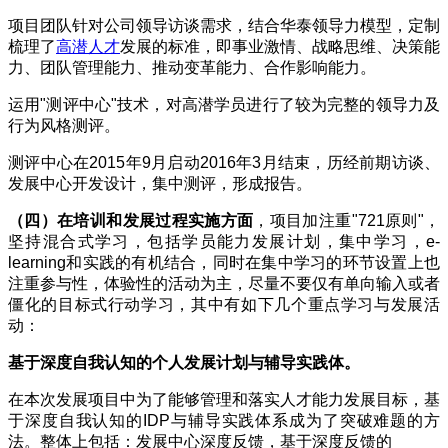
项目团队针对公司领导访谈需求，结合华泰领导力模型，定制
梳理了
高潜人才
发展的标准，即事业激情、战略思维、决策能
力、团队管理能力、推动变革能力、合作影响能力。
运用
"
测评中心
"
技术，对高潜学员进行了较为完整的领导力及
行为风格测评。
测评中心在
2015
年
9
月启动
2016
年
3
月结束，历经前期访谈、
发展中心开发设计，集中测评，形成报告。
（四）在培训和发展过程实施方面
，项目加注重
"721
原则
"
，
坚持混合式学习，包括学员能力发展计划，集中学习，
e-
learning
和实践的有机结合，同时在集中学习的环节设置上也
注重参与性，体验性的活动为主，尽量不要仅有单向输入或者
僵化的目标式行动学习，其中有如下几个重点学习与发展活
动：
基于深度自我认知的个人发展计划与辅导实践体。
在本次发展项目中为了能够管理和落实人才能力发展目标，基
于深度自我认知的
IDP
与辅导实践体系成为了突破难题的方
法。整体上包括：
发展中心深度反馈，基于深度反馈的