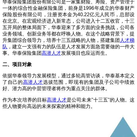
华泰保险集团股份有限公司是一家集财险、寿险、资产管理于
一体的综合性金融保险集团，前身是
1996
年成立的华泰财产
保险股份有限公司，注册资本金为
40.22
亿元人民币，总部设
在北京。在宏观经济进入新常态，公司进入十二五收官，十三
五开局的整体局面下，华泰迎来了多方面的业务挑战，公司各
业务领域、创新业务等都在呼唤人物。在这个战略背景下，提
升集团综合领导力，培养十三五战略的人物，搭建集团
人才梯
队
，建立一支强有力的队伍是人才发展方面急需要做的一件大
事。华泰保险集团
高潜人才
发展项目也应运而生。
二、项目对象
依据华泰领导力发展模型，通过多轮高管访谈，华泰基本定义
了自己的
高潜人才
选拔范围，即现有的集团及子公司中绩效
好、潜力高的中层管理者将作为重点关注的群体。
作为本次培养的目标
高潜人才
是公司未来
"
十三五
"
的人物。这
些人物要向高远的未来探索的精神和能力。