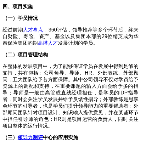
四、项目实施
（一）学员情况
经过前期
人才盘点
，
360
评估，领导推荐等多个环节后，终来
自财险、寿险、资产、基金以及集团本部的
29
位精英成为华
泰保险集团的期
高潜人才
发展计划的学员。
（二）项目管理结构
在整体的发展项目中，为了能够保证学员在发展中得到足够的
支持，共有包括：公司领导、导师、
HR
、外部教练、外部顾
问，五大团队给予各方面保障。其中公司领导不仅对学员给予
资源上的调配和支持，在重要课题的输入方面会给予多的指
导；导师是一般由高管或直线经理担任，是学员的
IDP
指导
者，同时会关注学员发展并给予反馈性指导；外部教练是思享
会环节的引导者，也是学员们提升领导能力的重要帮助者；外
部顾问团队针对项目设计、知识输入提供意见，并在某些环节
中担任引导师的角色；
HR
则是项目运营的负责人，同时关注
项目整体的运行情况。
（三）
领导力测评
中心的应用实施