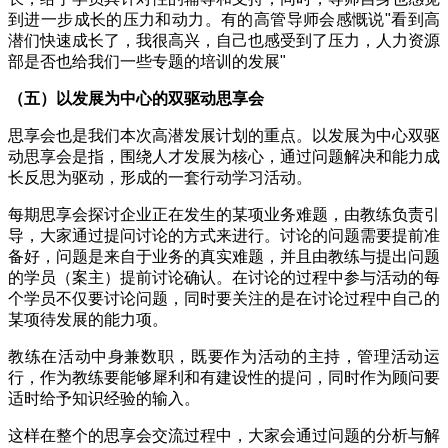
到进一步成长的压力和动力。有的高管导师会感慨说
"
看到高
潜们快速成长了，我很高兴，自己也感受到了压力，人力资源
部是否也给我们一些专题的培训的发展
"
（五）以发展为中心的双驱动思享会
思享会也是我们本次高潜发展计划的重点。以发展为中心双驱
动思享会是指，围绕人才发展为核心，通过问题解决和能力成
长反思为驱动，形成的一套行动学习活动。
每期思享会探讨企业正在发生的某项业务难题，由教练负责引
导，大家通过提问讨论的方式来进行。讨论的问题需要提前准
备好，问题是来自于业务的真实难题，并且由教练与提出问题
的学员（案主）提前讨论确认。在讨论的过程中参与活动的每
个学员不仅要讨论问题，同时要关注的是在讨论过程中自己的
某项待发展的能力项。
教练在活动中身兼数职，既要作为活动的主持，管理活动运
行，作为教练要能够犀利和有建设性的提问，同时作为顾问要
适时给予知识经验的输入。
这样在整个的思享会交流过程中，大家会通过问题的分析与解