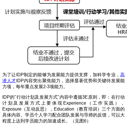
为了让
IDP
制定的能够为发展能力提供支撑，加科学专业，
高
潜人才
IDP
内容突出聚焦能力，选择显著优势和关键待发展能
力项，每年重点发展
2-3
项能力。
IDP
的
"
行动计划及发展方式
"
内容中遵循
3E
原则，即：在行动
计划及发展方式上要体现
Experience
（工作实践），
Exposure
（互动反思），
Education
（教育培训）三个方面的
具体内容。学员个人学习配合团队发展与导师的反馈，可以大
程度上达到学员能力的加速成长。（见图
6
）