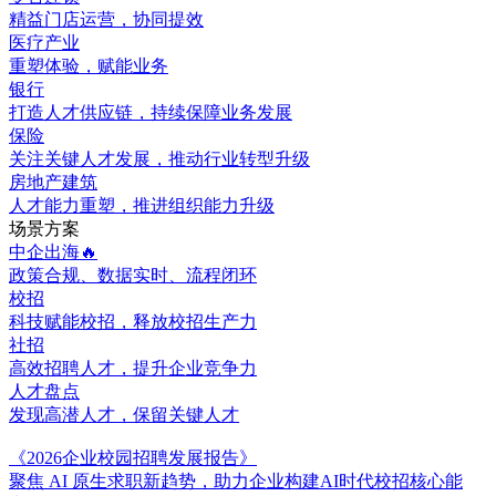
精益门店运营，协同提效
医疗产业
重塑体验，赋能业务
银行
打造人才供应链，持续保障业务发展
保险
关注关键人才发展，推动行业转型升级
房地产建筑
人才能力重塑，推进组织能力升级
场景方案
中企出海🔥
政策合规、数据实时、流程闭环
校招
科技赋能校招，释放校招生产力
社招
高效招聘人才，提升企业竞争力
人才盘点
发现高潜人才，保留关键人才
《2026企业校园招聘发展报告》
聚焦 AI 原生求职新趋势，助力企业构建AI时代校招核心能