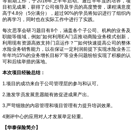
等前期工作，于
2016
年上半年启动。通过半年度的培养，项
目初见成果，获得了公司领导及学员的高度赞誉，课程满意度
高于
4.8
分（
5
分满分），超过
90%
的学员将知识进行了组织内
的再学习，同时也在实际工作中进行了实践。
每次思享会研习题目有
8
个，涵盖各个子公司、机构的业务及
职能等领域，例如
"
如何利用
EA
门店推动商险业务模式创新，
利用现有资源高效支持门店运作？
""
如何快速提高公司的整体
水险业务销售能力，以在保证一定利润前提下实现水险业务三
年年均
15%
的业务增长目标
?"
等业务问题纷纷实现了积极的认
可和后续举措的落地。
本次项目经验总结：
1.
项目的成功来自于公司管理层的参与和认可。
2.
激发学员发展意愿能有效促进成果产出。
3.
严苛细致的内容管理和项目管理有力提升培训效果。
4
测评中心的应用对人才发展举足轻重。
【华泰保险简介】