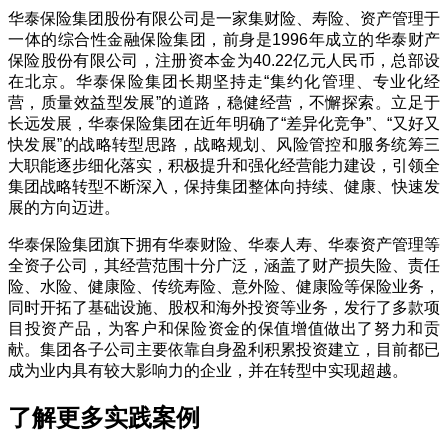
华泰保险集团股份有限公司是一家集财险、寿险、资产管理于
一体的综合性金融保险集团，前身是
1996
年成立的华泰财产
保险股份有限公司，注册资本金为
40.22
亿元人民币，总部设
在北京。华泰保险集团长期坚持走
“
集约化管理、专业化经
营，质量效益型发展
”
的道路，稳健经营，不懈探索。立足于
长远发展，华泰保险集团在近年明确了
“
差异化竞争
”
、
“
又好又
快发展
”
的战略转型思路，战略规划、风险管控和服务统筹三
大职能逐步细化落实，积极提升和强化经营能力建设，引领全
集团战略转型不断深入，保持集团整体向持续、健康、快速发
展的方向迈进。
华泰保险集团旗下拥有华泰财险、华泰人寿、华泰资产管理等
全资子公司，其经营范围十分广泛，涵盖了财产损失险、责任
险、水险、健康险、传统寿险、意外险、健康险等保险业务，
同时开拓了基础设施、股权和海外投资等业务，发行了多款项
目投资产品，为客户和保险资金的保值增值做出了努力和贡
献。集团各子公司主要依靠自身盈利积累投资建立，目前都已
成为业内具有较大影响力的企业，并在转型中实现超越。
了解更多实践案例