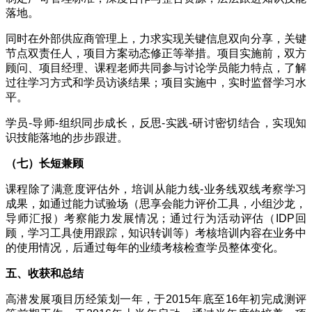
落地。
同时在外部供应商管理上，力求实现关键信息双向分享，关键
节点双责任人，项目方案动态修正等举措。项目实施前，双方
顾问、项目经理、课程老师共同参与讨论学员能力特点，了解
过往学习方式和学员访谈结果；项目实施中，实时监督学习水
平。
学员
-
导师
-
组织同步成长，反思
-
实践
-
研讨密切结合，实现知
识技能落地的步步跟进。
（七）长短兼顾
课程除了满意度评估外，培训从能力线
-
业务线双线考察学习
成果，如通过能力试验场（思享会能力评价工具，小组沙龙，
导师汇报）考察能力发展情况；通过行为活动评估（
IDP
回
顾，学习工具使用跟踪，知识转训等）考核培训内容在业务中
的使用情况，后通过每年的业绩考核检查学员整体变化。
五、收获和总结
高潜发展项目历经策划一年，于
2015
年底至
16
年初完成测评