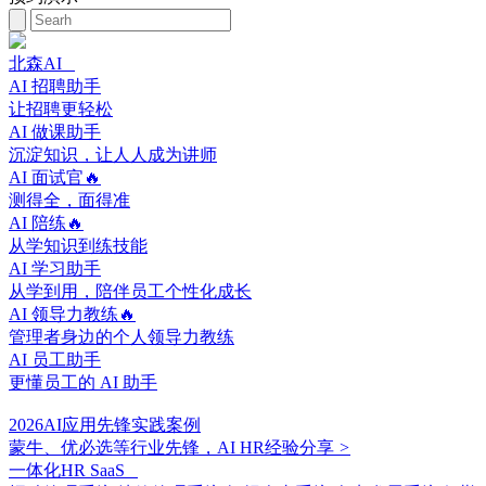
北森AI
AI 招聘助手
让招聘更轻松
AI 做课助手
沉淀知识，让人人成为讲师
AI 面试官🔥
测得全，面得准
AI 陪练🔥
从学知识到练技能
AI 学习助手
从学到用，陪伴员工个性化成长
AI 领导力教练🔥
管理者身边的个人领导力教练
AI 员工助手
更懂员工的 AI 助手
2026AI应用先锋实践案例
蒙牛、优必选等行业先锋，AI HR经验分享
>
一体化HR SaaS