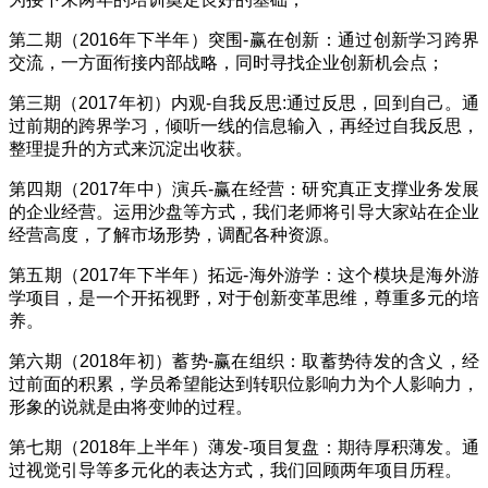
第二期（
2016
年下半年）突围
-
赢在创新：通过创新学习跨界
交流，一方面衔接内部战略，同时寻找企业创新机会点；
第三期（
2017
年初）内观
-
自我反思
:
通过反思，回到自己。通
过前期的跨界学习，倾听一线的信息输入，再经过自我反思，
整理提升的方式来沉淀出收获。
第四期（
2017
年中）演兵
-
赢在经营：研究真正支撑业务发展
的企业经营。运用沙盘等方式，我们老师将引导大家站在企业
经营高度，了解市场形势，调配各种资源。
第五期（
2017
年下半年）拓远
-
海外游学：这个模块是海外游
学项目，是一个开拓视野，对于创新变革思维，尊重多元的培
养。
第六期（
2018
年初）蓄势
-
赢在组织：取蓄势待发的含义，经
过前面的积累，学员希望能达到转职位影响力为个人影响力，
形象的说就是由将变帅的过程。
第七期（
2018
年上半年）薄发
-
项目复盘：期待厚积薄发。通
过视觉引导等多元化的表达方式，我们回顾两年项目历程。