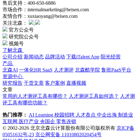
售后支持：400-650-6886
市场合作：internalmarketing@beisen.com
友情合作：xuxiaoyang@beisen.com
关注北森：
官方公众号
研究院公众号
视频号
了解北森
公司介绍
新闻动态
品牌活动
下载iTalent App
阳光经营
产品
北森AI
一体化HR SaaS
人才测评
北森酷学院
鲁班PaaS平台
资源中心
研究报告
干货文章
客户案例
直播视频
文章
常用的人才测评工具有哪些？
人才测评工具如何选？
人才测
评工具有哪些功能？
热门推荐：
AI Learning
校园招聘
人才盘点
中企出海
制造业
互联网
医疗产业
央国企
零售连锁
© 2002-2026 北京北森云计算股份有限公司版权所有
京ICP备
05051632号-23
京公网安备 11010802020454号