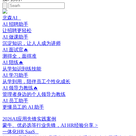
北森AI
AI 招聘助手
让招聘更轻松
AI 做课助手
沉淀知识，让人人成为讲师
AI 面试官🔥
测得全，面得准
AI 陪练🔥
从学知识到练技能
AI 学习助手
从学到用，陪伴员工个性化成长
AI 领导力教练🔥
管理者身边的个人领导力教练
AI 员工助手
更懂员工的 AI 助手
2026AI应用先锋实践案例
蒙牛、优必选等行业先锋，AI HR经验分享
>
一体化HR SaaS