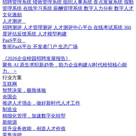
招聘管理系统
绩效管理系统
组织人事系统
盘点发展系统
假勤
管理系统
在线学习系统
薪酬管理系统
数字人力分析
数字人才
文化激励
人才测评
招聘测评
人才管理测评
人才测评中心平台
在线考试系统
360
度评估反馈系统
人才模型构建
PaaS平台
鲁班PaaS平台
开发者门户
生态广场
《2026企业校园招聘发展报告》
聚焦 AI 原生求职新趋势，助力企业构建AI时代校招核心能
力。
>
行业方案
互联网
智慧决策，极致体验
央国企
推进人才强企，做好新时代人才工作
制造业
精细化管理，加速数字化转型
新能源
提升业务效能，创造人才价值
零售连锁