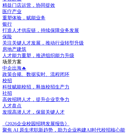
精益门店运营，协同提效
医疗产业
重塑体验，赋能业务
银行
打造人才供应链，持续保障业务发展
保险
关注关键人才发展，推动行业转型升级
房地产建筑
人才能力重塑，推进组织能力升级
场景方案
中企出海🔥
政策合规、数据实时、流程闭环
校招
科技赋能校招，释放校招生产力
社招
高效招聘人才，提升企业竞争力
人才盘点
发现高潜人才，保留关键人才
《2026企业校园招聘发展报告》
聚焦 AI 原生求职新趋势，助力企业构建AI时代校招核心能