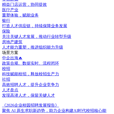
精益门店运营，协同提效
医疗产业
重塑体验，赋能业务
银行
打造人才供应链，持续保障业务发展
保险
关注关键人才发展，推动行业转型升级
房地产建筑
人才能力重塑，推进组织能力升级
场景方案
中企出海🔥
政策合规、数据实时、流程闭环
校招
科技赋能校招，释放校招生产力
社招
高效招聘人才，提升企业竞争力
人才盘点
发现高潜人才，保留关键人才
《2026企业校园招聘发展报告》
聚焦 AI 原生求职新趋势，助力企业构建AI时代校招核心能