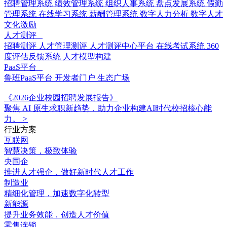
招聘管理系统
绩效管理系统
组织人事系统
盘点发展系统
假勤
管理系统
在线学习系统
薪酬管理系统
数字人力分析
数字人才
文化激励
人才测评
招聘测评
人才管理测评
人才测评中心平台
在线考试系统
360
度评估反馈系统
人才模型构建
PaaS平台
鲁班PaaS平台
开发者门户
生态广场
《2026企业校园招聘发展报告》
聚焦 AI 原生求职新趋势，助力企业构建AI时代校招核心能
力。
>
行业方案
互联网
智慧决策，极致体验
央国企
推进人才强企，做好新时代人才工作
制造业
精细化管理，加速数字化转型
新能源
提升业务效能，创造人才价值
零售连锁