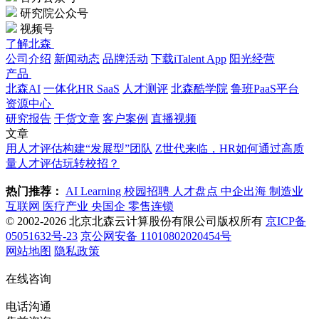
研究院公众号
视频号
了解北森
公司介绍
新闻动态
品牌活动
下载iTalent App
阳光经营
产品
北森AI
一体化HR SaaS
人才测评
北森酷学院
鲁班PaaS平台
资源中心
研究报告
干货文章
客户案例
直播视频
文章
用人才评估构建“发展型”团队
Z世代来临，HR如何通过高质
量人才评估玩转校招？
热门推荐：
AI Learning
校园招聘
人才盘点
中企出海
制造业
互联网
医疗产业
央国企
零售连锁
© 2002-2026 北京北森云计算股份有限公司版权所有
京ICP备
05051632号-23
京公网安备 11010802020454号
网站地图
隐私政策
在线咨询
电话沟通