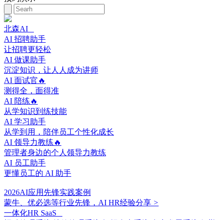
北森AI
AI 招聘助手
让招聘更轻松
AI 做课助手
沉淀知识，让人人成为讲师
AI 面试官🔥
测得全，面得准
AI 陪练🔥
从学知识到练技能
AI 学习助手
从学到用，陪伴员工个性化成长
AI 领导力教练🔥
管理者身边的个人领导力教练
AI 员工助手
更懂员工的 AI 助手
2026AI应用先锋实践案例
蒙牛、优必选等行业先锋，AI HR经验分享
>
一体化HR SaaS