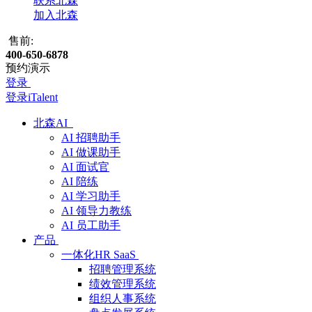
联系北森
加入北森
售前:
400-650-6878
预约演示
登录
登录iTalent
北森AI
AI 招聘助手
AI 做课助手
AI 面试官
AI 陪练
AI 学习助手
AI 领导力教练
AI 员工助手
产品
一体化HR SaaS
招聘管理系统
绩效管理系统
组织人事系统