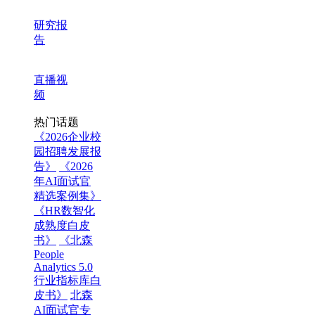
研究报
告
直播视
频
热门话题
《2026企业校
园招聘发展报
告》
《2026
年AI面试官
精选案例集》
《HR数智化
成熟度白皮
书》
《北森
People
Analytics 5.0
行业指标库白
皮书》
北森
AI面试官专