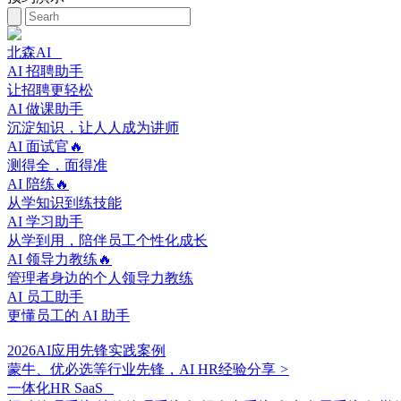
北森AI
AI 招聘助手
让招聘更轻松
AI 做课助手
沉淀知识，让人人成为讲师
AI 面试官🔥
测得全，面得准
AI 陪练🔥
从学知识到练技能
AI 学习助手
从学到用，陪伴员工个性化成长
AI 领导力教练🔥
管理者身边的个人领导力教练
AI 员工助手
更懂员工的 AI 助手
2026AI应用先锋实践案例
蒙牛、优必选等行业先锋，AI HR经验分享
>
一体化HR SaaS