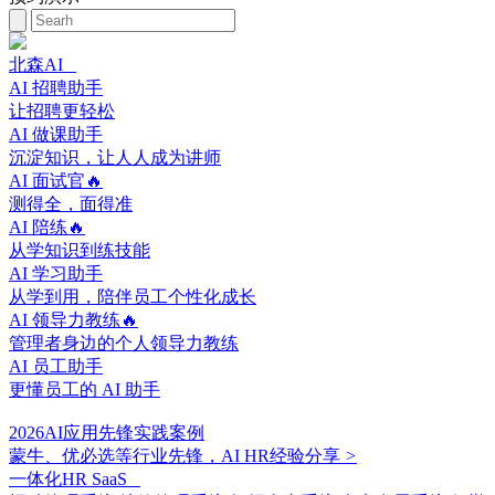
北森AI
AI 招聘助手
让招聘更轻松
AI 做课助手
沉淀知识，让人人成为讲师
AI 面试官🔥
测得全，面得准
AI 陪练🔥
从学知识到练技能
AI 学习助手
从学到用，陪伴员工个性化成长
AI 领导力教练🔥
管理者身边的个人领导力教练
AI 员工助手
更懂员工的 AI 助手
2026AI应用先锋实践案例
蒙牛、优必选等行业先锋，AI HR经验分享
>
一体化HR SaaS