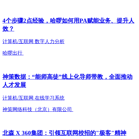
4个步骤2点经验，哈啰如何用PA赋能业务、提升人
效？
计算机/互联网
数字人力分析
哈啰出行
神策数据：“能师高徒”线上化导师带教，全面推动
人才发展
计算机/互联网
在线学习系统
神策网络科技（北京）有限公司
北森 X 360集团：引领互联网校招的"极客"精神