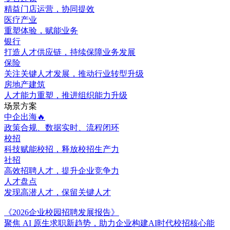
精益门店运营，协同提效
医疗产业
重塑体验，赋能业务
银行
打造人才供应链，持续保障业务发展
保险
关注关键人才发展，推动行业转型升级
房地产建筑
人才能力重塑，推进组织能力升级
场景方案
中企出海🔥
政策合规、数据实时、流程闭环
校招
科技赋能校招，释放校招生产力
社招
高效招聘人才，提升企业竞争力
人才盘点
发现高潜人才，保留关键人才
《2026企业校园招聘发展报告》
聚焦 AI 原生求职新趋势，助力企业构建AI时代校招核心能