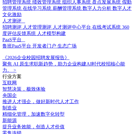
招聘管理系统
绩效管理系统
组织人事系统
盘点发展系统
假勤
管理系统
在线学习系统
薪酬管理系统
数字人力分析
数字人才
文化激励
人才测评
招聘测评
人才管理测评
人才测评中心平台
在线考试系统
360
度评估反馈系统
人才模型构建
PaaS平台
鲁班PaaS平台
开发者门户
生态广场
《2026企业校园招聘发展报告》
聚焦 AI 原生求职新趋势，助力企业构建AI时代校招核心能
力。
>
行业方案
互联网
智慧决策，极致体验
央国企
推进人才强企，做好新时代人才工作
制造业
精细化管理，加速数字化转型
新能源
提升业务效能，创造人才价值
零售连锁