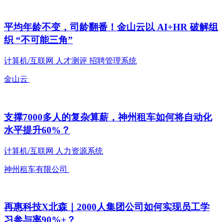
平均年龄不变，司龄翻番！金山云以 AI+HR 破解组
织 “不可能三角”
计算机/互联网
人才测评
招聘管理系统
金山云
支撑7000多人的复杂算薪，神州租车如何将自动化
水平提升60%？
计算机/互联网
人力资源系统
神州租车有限公司
再惠科技X北森｜2000人集团公司如何实现员工学
习参与率90%+？