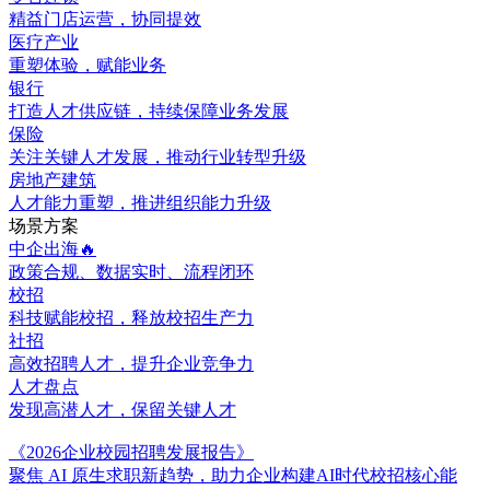
精益门店运营，协同提效
医疗产业
重塑体验，赋能业务
银行
打造人才供应链，持续保障业务发展
保险
关注关键人才发展，推动行业转型升级
房地产建筑
人才能力重塑，推进组织能力升级
场景方案
中企出海🔥
政策合规、数据实时、流程闭环
校招
科技赋能校招，释放校招生产力
社招
高效招聘人才，提升企业竞争力
人才盘点
发现高潜人才，保留关键人才
《2026企业校园招聘发展报告》
聚焦 AI 原生求职新趋势，助力企业构建AI时代校招核心能