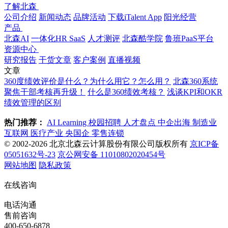
了解北森
公司介绍
新闻动态
品牌活动
下载iTalent App
阳光经营
产品
北森AI
一体化HR SaaS
人才测评
北森酷学院
鲁班PaaS平台
资源中心
研究报告
干货文章
客户案例
直播视频
文章
360度绩效评价是什么？为什么用它？怎么用？
北森360系统
聚焦干部考核再升级！
什么是360绩效考核？
浅谈KPI和OKR
绩效管理的区别
热门推荐：
AI Learning
校园招聘
人才盘点
中企出海
制造业
互联网
医疗产业
央国企
零售连锁
© 2002-2026 北京北森云计算股份有限公司版权所有
京ICP备
05051632号-23
京公网安备 11010802020454号
网站地图
隐私政策
在线咨询
电话沟通
售前咨询
400-650-6878