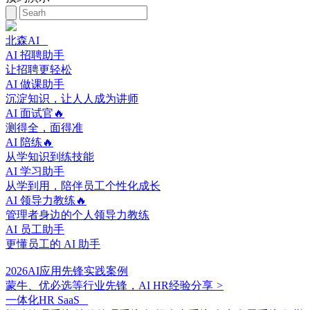
北森AI
AI 招聘助手
让招聘更轻松
AI 做课助手
沉淀知识，让人人成为讲师
AI 面试官🔥
测得全，面得准
AI 陪练🔥
从学知识到练技能
AI 学习助手
从学到用，陪伴员工个性化成长
AI 领导力教练🔥
管理者身边的个人领导力教练
AI 员工助手
更懂员工的 AI 助手
2026AI应用先锋实践案例
蒙牛、优必选等行业先锋，AI HR经验分享
>
一体化HR SaaS