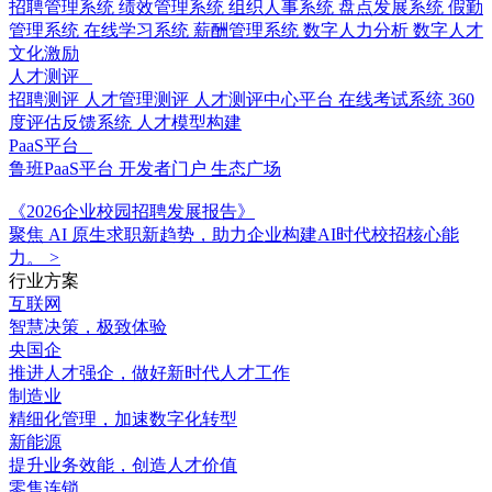
招聘管理系统
绩效管理系统
组织人事系统
盘点发展系统
假勤
管理系统
在线学习系统
薪酬管理系统
数字人力分析
数字人才
文化激励
人才测评
招聘测评
人才管理测评
人才测评中心平台
在线考试系统
360
度评估反馈系统
人才模型构建
PaaS平台
鲁班PaaS平台
开发者门户
生态广场
《2026企业校园招聘发展报告》
聚焦 AI 原生求职新趋势，助力企业构建AI时代校招核心能
力。
>
行业方案
互联网
智慧决策，极致体验
央国企
推进人才强企，做好新时代人才工作
制造业
精细化管理，加速数字化转型
新能源
提升业务效能，创造人才价值
零售连锁