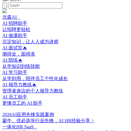
北森AI
AI 招聘助手
让招聘更轻松
AI 做课助手
沉淀知识，让人人成为讲师
AI 面试官🔥
测得全，面得准
AI 陪练🔥
从学知识到练技能
AI 学习助手
从学到用，陪伴员工个性化成长
AI 领导力教练🔥
管理者身边的个人领导力教练
AI 员工助手
更懂员工的 AI 助手
2026AI应用先锋实践案例
蒙牛、优必选等行业先锋，AI HR经验分享
>
一体化HR SaaS