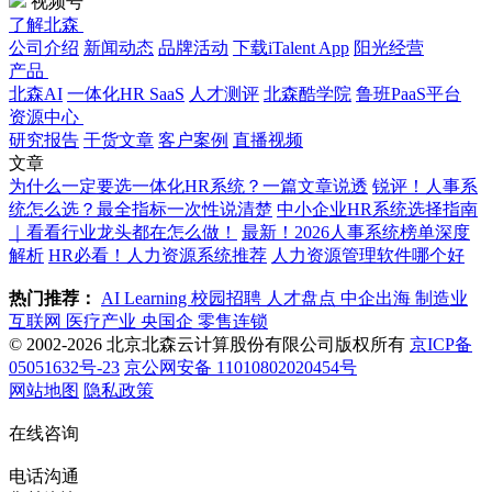
视频号
了解北森
公司介绍
新闻动态
品牌活动
下载iTalent App
阳光经营
产品
北森AI
一体化HR SaaS
人才测评
北森酷学院
鲁班PaaS平台
资源中心
研究报告
干货文章
客户案例
直播视频
文章
为什么一定要选一体化HR系统？一篇文章说透
锐评！人事系
统怎么选？最全指标一次性说清楚
中小企业HR系统选择指南
｜看看行业龙头都在怎么做！
最新！2026人事系统榜单深度
解析
HR必看！人力资源系统推荐
人力资源管理软件哪个好
热门推荐：
AI Learning
校园招聘
人才盘点
中企出海
制造业
互联网
医疗产业
央国企
零售连锁
© 2002-2026 北京北森云计算股份有限公司版权所有
京ICP备
05051632号-23
京公网安备 11010802020454号
网站地图
隐私政策
在线咨询
电话沟通