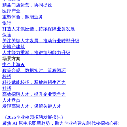
精益门店运营，协同提效
医疗产业
重塑体验，赋能业务
银行
打造人才供应链，持续保障业务发展
保险
关注关键人才发展，推动行业转型升级
房地产建筑
人才能力重塑，推进组织能力升级
场景方案
中企出海🔥
政策合规、数据实时、流程闭环
校招
科技赋能校招，释放校招生产力
社招
高效招聘人才，提升企业竞争力
人才盘点
发现高潜人才，保留关键人才
《2026企业校园招聘发展报告》
聚焦 AI 原生求职新趋势，助力企业构建AI时代校招核心能