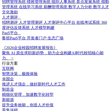
招聘管理系统
绩效管理系统
组织人事系统
盘点发展系统
假勤
管理系统
在线学习系统
薪酬管理系统
数字人力分析
数字人才
文化激励
人才测评
招聘测评
人才管理测评
人才测评中心平台
在线考试系统
360
度评估反馈系统
人才模型构建
PaaS平台
鲁班PaaS平台
开发者门户
生态广场
《2026企业校园招聘发展报告》
聚焦 AI 原生求职新趋势，助力企业构建AI时代校招核心能
力。
>
行业方案
互联网
智慧决策，极致体验
央国企
推进人才强企，做好新时代人才工作
制造业
精细化管理，加速数字化转型
新能源
提升业务效能，创造人才价值
零售连锁