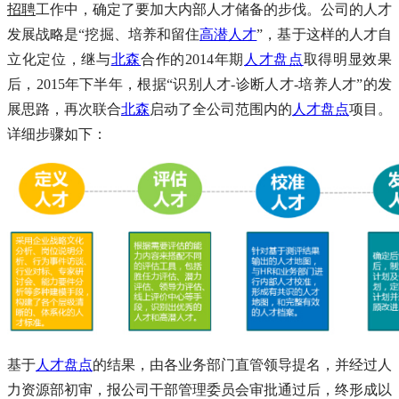
招聘
工作中，确定了要加大内部人才储备的步伐。公司的人才
发展战略是“挖掘、培养和留住
高潜人才
”，基于这样的人才自
立化定位，继与
北森
合作的2014年期
人才盘点
取得明显效果
后，2015年下半年，根据“识别人才-诊断人才-培养人才”的发
展思路，再次联合
北森
启动了全公司范围内的
人才盘点
项目。
详细步骤如下：
基于
人才盘点
的结果，由各业务部门直管领导提名，并经过人
力资源部初审，报公司干部管理委员会审批通过后，终形成以