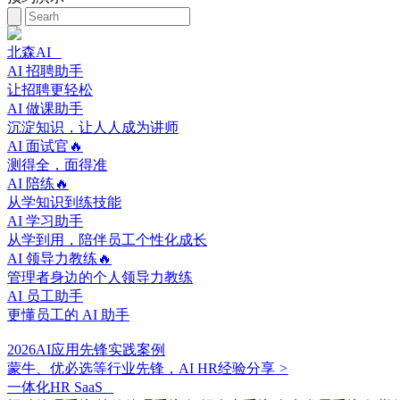
北森AI
AI 招聘助手
让招聘更轻松
AI 做课助手
沉淀知识，让人人成为讲师
AI 面试官🔥
测得全，面得准
AI 陪练🔥
从学知识到练技能
AI 学习助手
从学到用，陪伴员工个性化成长
AI 领导力教练🔥
管理者身边的个人领导力教练
AI 员工助手
更懂员工的 AI 助手
2026AI应用先锋实践案例
蒙牛、优必选等行业先锋，AI HR经验分享
>
一体化HR SaaS