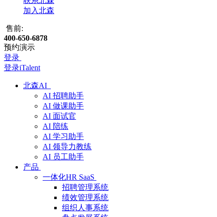
联系北森
加入北森
售前:
400-650-6878
预约演示
登录
登录iTalent
北森AI
AI 招聘助手
AI 做课助手
AI 面试官
AI 陪练
AI 学习助手
AI 领导力教练
AI 员工助手
产品
一体化HR SaaS
招聘管理系统
绩效管理系统
组织人事系统