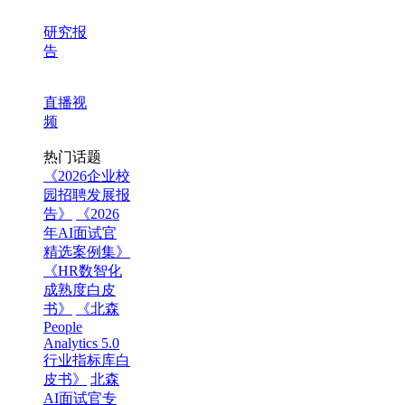
研究报
告
直播视
频
热门话题
《2026企业校
园招聘发展报
告》
《2026
年AI面试官
精选案例集》
《HR数智化
成熟度白皮
书》
《北森
People
Analytics 5.0
行业指标库白
皮书》
北森
AI面试官专