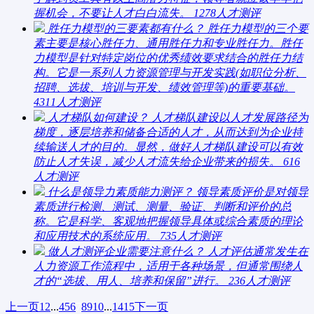
握机会，不要让人才白白流失。
1278
人才测评
胜任力模型的三要素都有什么？
胜任力模型的三个要
素主要是核心胜任力、通用胜任力和专业胜任力。胜任
力模型是针对特定岗位的优秀绩效要求结合的胜任力结
构。它是一系列人力资源管理与开发实践(如职位分析、
招聘、选拔、培训与开发、绩效管理等)的重要基础。
4311
人才测评
人才梯队如何建设？
人才梯队建设以人才发展路径为
梯度，逐层培养和储备合适的人才，从而达到为企业持
续输送人才的目的。显然，做好人才梯队建设可以有效
防止人才失误，减少人才流失给企业带来的损失。
616
人才测评
什么是领导力素质能力测评？
领导素质评价是对领导
素质进行检测、测试、测量、验证、判断和评价的总
称。它是科学、客观地把握领导具体或综合素质的理论
和应用技术的系统应用。
735
人才测评
做人才测评企业需要注意什么？
人才评估通常发生在
人力资源工作流程中，适用于各种场景，但通常围绕人
才的“选拔、用人、培养和保留”进行。
236
人才测评
上一页
1
2
...
4
5
6
7
8
9
10
...
14
15
下一页