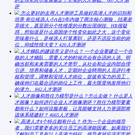
的全球化转型发展奠定了坚实的人才基础。
607
人才测
评
怎么更好的去用人才测评工具做好高潜人才的识别和
培养
有位候选人小A在3年内做了两次核心测验，结果差
异很大，甚至部分个性维度的分数出现倒挂。HR很疑
惑，想知道是什么原因使个性变化如此之大，这个变化
意味着什么，是候选人打算离职，还是不适应当前的岗
位，抑或性情大变？
420
人才测评
人才梯队的建设意义是什么？
一个企业要建立一个合
格的人才梯队，需要人才的时候总会有合适的人选。明
确当前和未来需要的人才类型，从社会和企业内部合理
引进、培养和储备人才，定期对企业聘用的人员进行考
核和管理，调整和安排人才岗位，提拔有实力的员工，
确保他们在最合适的岗位上工作，最大限度地发挥他们
的潜力。
842
人才测评
人才画像和胜任力模型是什么？怎么去做？
什么是人
才画像？如何进行企业人才画像测评？胜任力模型要素
都有什么？如何说服老板，让其能够支持人力资源部将
该体系搭建好？
4665
人才测评
高潜人才4个特点都有什么？
作为一个企业的领导
者，我们需要更多的关注员工的高潜能因素。如果我们
了解到员工具有以上高潜力特征，领导者就应该牢牢把