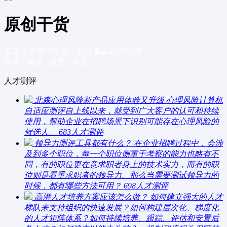
原创干货
直击人才管理热点，对话真实思想经历
全面 · 深度 · 真实 · 多元
人才测评
北森心理风险新产品应用体验又升级
心理风险计算机
自适应测评自上线以来，就受到广大客户的认可和持续
使用，帮助企业在招聘场景下识别可能存在心理风险的
候选人。
683
人才测评
领导力测评工具都有什么？
在企业招聘过程中，会涉
及到多个职位，每一个职位侧重于考察的能力也略有不
同，有的职位更在意求职者身上的技术实力，而有的职
位则是看重求职者的领导力。那么当需要测试领导力的
时候，都有哪些方法可用？
698
人才测评
高潜人才培养方案应该怎么做？
如何建立强大的人才
梯队来支持组织的快速发展？如何构建层次化、梯度化
的人才矩阵体系？如何持续培养、跟踪、评估和安置后