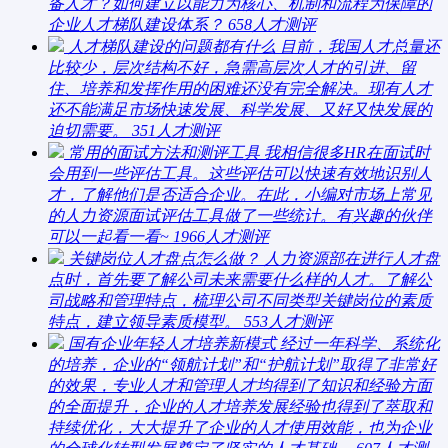
备人才？如何建立以能力为核心、机制和流程为保障的
企业人才梯队建设体系？
658
人才测评
人才梯队建设的问题都有什么
目前，我国人才总量还
比较少，层次结构不好，急需高层次人才的引进、留
住、培养和发挥作用的困难还没有完全解决。现有人才
还不能满足市场快速发展、科学发展、又好又快发展的
迫切需要。
351
人才测评
常用的面试方法和测评工具
我相信很多HR在面试时
会用到一些评估工具。这些评估可以快速有效地识别人
才，了解他们是否适合企业。在此，小编对市场上常见
的人力资源面试评估工具做了一些统计。有兴趣的伙伴
可以一起看一看~
1966
人才测评
关键岗位人才盘点怎么做？
人力资源部在进行人才盘
点时，首先要了解公司未来需要什么样的人才。了解公
司战略和管理特点，梳理公司不同类型关键岗位的素质
特点，建立领导素质模型。
553
人才测评
国有企业年轻人才培养新模式
经过一年科学、系统化
的培养，企业的“领航计划”和“护航计划”取得了非常好
的效果，专业人才和管理人才均得到了知识和经验方面
的全面提升，企业的人才培养发展经验也得到了萃取和
持续优化，大大提升了企业的人才使用效能，也为企业